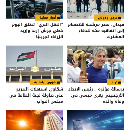
عربي ودولي
أخبار محلية
فيدان: مصر مرشحة للانضمام
"النقل البري" تطلق اليوم
إلى اتفاقية مكة للدفاع
خطي جرش–إربد وإربد–
المشترك
الزرقاء تجريبيًا
ترند
شؤون برلمانية
برسالة مؤثرة .. رئيس الاتحاد
شكاوى استهلاك البنزين
الأرجنتيني يعزي ميسي في
على طاولة لجنة الطاقة في
وفاة والده
مجلس النواب