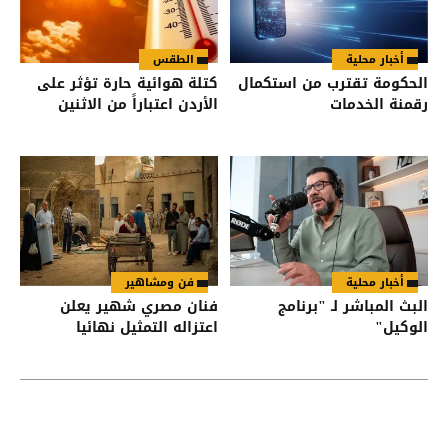
أخبار محلية
الطقس
الحكومة تقترب من استكمال
كتلة هوائية حارة تؤثر على
رقمنة الخدمات
الأردن اعتباراً من الاثنين
أخبار محلية
فن ومشاهير
البث المباشر لـ "برنامج
فنان مصري شهير يعلن
الوكيل"
اعتزاله التمثيل نهائيا