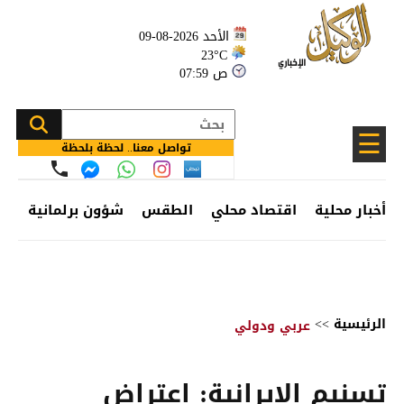
الأحد 2026-08-09
23°C
07:59 ص
☰
تواصل معنا.. لحظة بلحظة
أخبار محلية
اقتصاد محلي
الطقس
شؤون برلمانية
وظ
الرئيسية
>>
عربي ودولي
تسنيم الإيرانية: اعتراض