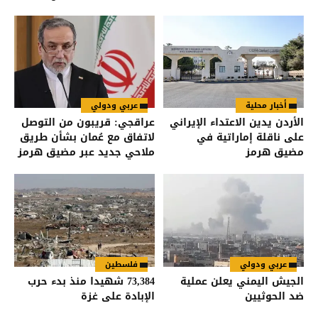
للانضمام إلى برنامج "الضمان
من أجل التوظيف"
أخبار محلية
عربي ودولي
الأردن يدين الاعتداء الإيراني
عراقجي: قريبون من التوصل
على ناقلة إماراتية في
لاتفاق مع عُمان بشأن طريق
مضيق هرمز
ملاحي جديد عبر مضيق هرمز
عربي ودولي
فلسطين
الجيش اليمني يعلن عملية
73,384 شهيدا منذ بدء حرب
ضد الحوثيين
الإبادة على غزة