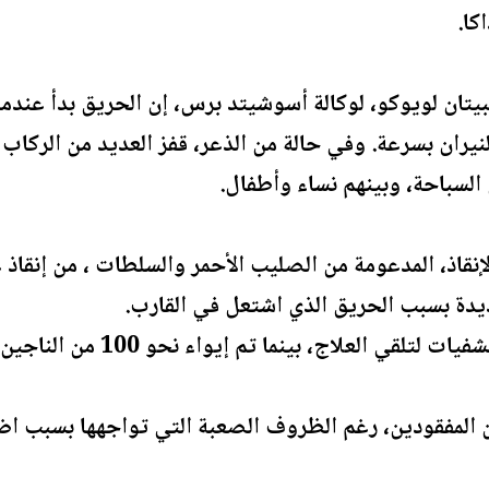
كا.
تان لويوكو، لوكالة أسوشيتد برس، إن الحريق بدأ عندما
نيران بسرعة. وفي حالة من الذعر، قفز العديد من الركاب ف
لسباحة، وبينهم نساء وأطفال.
إنقاذ، المدعومة من الصليب الأحمر والسلطات ، من إنقا
دة بسبب الحريق الذي اشتعل في القارب.
بينما تم إيواء نحو 100 من الناجين في مأوى مؤقت في بلدية مبانداكا.
 المفقودين، رغم الظروف الصعبة التي تواجهها بسبب اض