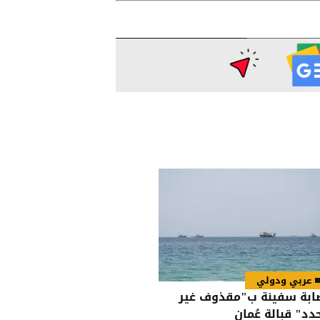
عربي ودولي
ابة سفينة ب"مقذوف غير
دد" قبالة عُمان