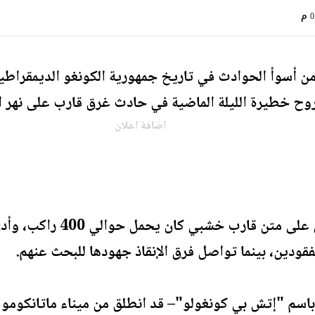
م
 خطيرة الليلة الماضية في حادث غرق قارب على نهر الك
اضافة اعلان
وقع الحادث عندما اندلع حر
فقودين، بينما تواصل فرق الإنقاذ جهودها للبحث عنهم.
باسم "إتش بي كونغولو"– قد انطلق من ميناء ماتانكومو ب