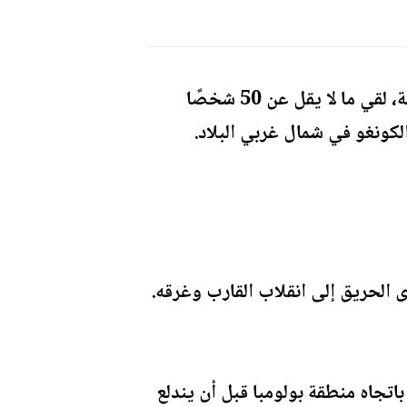
في واحدة من أسوأ الحوادث في تاريخ جمهورية الكونغو الديمقراطية، لقي ما لا يقل عن 50 شخصًا
ونغو في شمال غربي البلاد.
يق على متن قارب خشبي كان يحمل حوالي 400 راكب، وأدى الحريق إلى انقلاب القارب وغرقه.
اتجاه منطقة بولومبا قبل أن يندلع