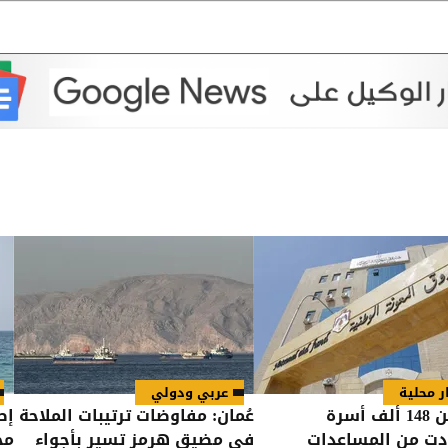
ر محلية
عربي ودولي
أكثر من 148 ألف أسرة
عُمان: مفاوضات ترتيبات الملاحة
إص
دت من المساعدات
في مضيق هرمز تسير بأجواء
مح