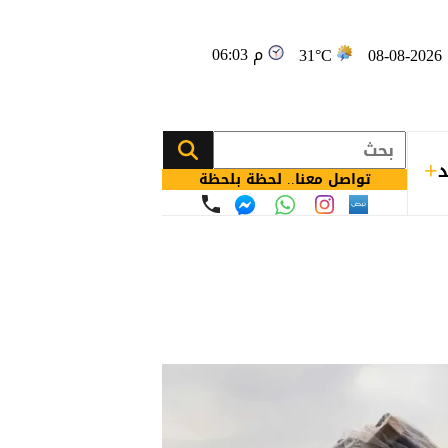
06:03 م
08
31°C
د
تواصل معنا.. لحظة بلحظة