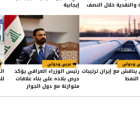
ة والنقدية خلال النصف
إيجابية
من العام
ي ودولي
عربي ودولي
 يناقش مع إيران ترتيبات
رئيس الوزراء العراقي يؤكد
ال
النفط
حرص بلاده على بناء علاقات
لل
متوازنة مع دول الجوار