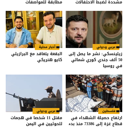
مشددة لضبط الاحتفالات
مطابقة للمواصفات
والمقاييس
عربي ودولي
أخبار محلية
زيلينسكي: نشر ما يصل إلى
البقعة يتعاقد مع البرازيلي
50 ألف جندي كوري شمالي
كايو هنريكي
في روسيا
فلسطين
عربي ودولي
ارتفاع حصيلة الشهداء في
مقتل 11 شخصا في هجمات
قطاع غزة إلى 73386 منذ بدء
للحوثيين في اليمن