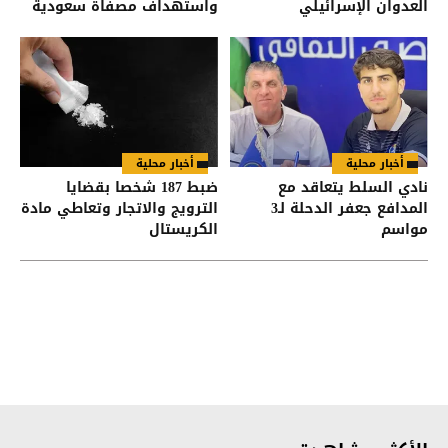
العدوان الإسرائيلي
واستهداف مصفاة سعودية
أخبار محلية
أخبار محلية
نادي السلط يتعاقد مع
ضبط 187 شخصا بقضايا
المدافع جعفر الدحلة لـ3
الترويج والاتجار وتعاطي مادة
مواسم
الكريستال