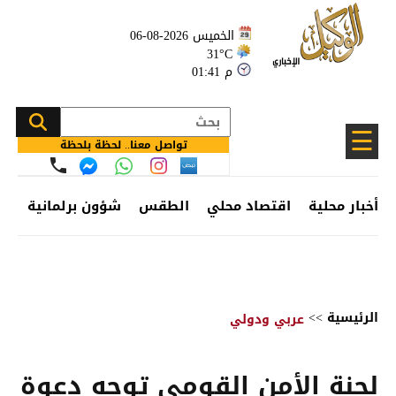
الخميس 2026-08-06
31°C
01:41 م
☰
تواصل معنا.. لحظة بلحظة
أخبار محلية
اقتصاد محلي
الطقس
شؤون برلمانية
وظ
الرئيسية
>>
عربي ودولي
لجنة الأمن القومي توجه دعوة