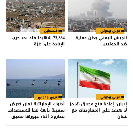
عربي ودولي
فلسطين
الجيش اليمني يعلن عملية
73,384 شهيدا منذ بدء حرب
ضد الحوثيين
الإبادة على غزة
عربي ودولي
عربي ودولي
إيران: إعادة فتح مضيق هرمز
أدنوك الإماراتية تعلن تعرض
لا تعتمد على المفاوضات مع
سفينة تابعة لها للاستهداف
عُمان
بصاروخ أثناء عبورها مضيق
هرمز