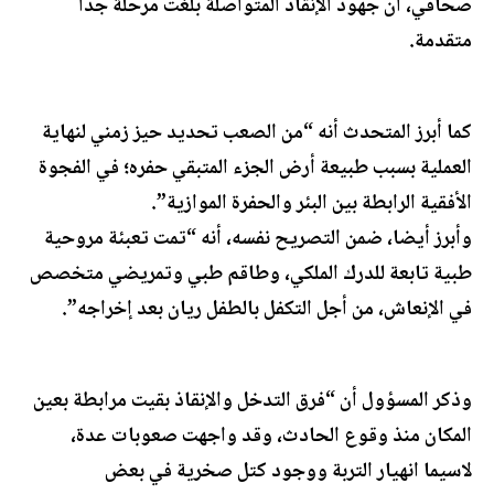
صحافي، أن جهود الإنقاذ المتواصلة بلغت مرحلة جدا
متقدمة.
كما أبرز المتحدث أنه “من الصعب تحديد حيز زمني لنهاية
العملية بسبب طبيعة أرض الجزء المتبقي حفره؛ في الفجوة
الأفقية الرابطة بين البئر والحفرة الموازية”.
وأبرز أيضا، ضمن التصريح نفسه، أنه “تمت تعبئة مروحية
طبية تابعة للدرك الملكي، وطاقم طبي وتمريضي متخصص
في الإنعاش، من أجل التكفل بالطفل ريان بعد إخراجه”.
وذكر المسؤول أن “فرق التدخل والإنقاذ بقيت مرابطة بعين
المكان منذ وقوع الحادث، وقد واجهت صعوبات عدة،
لاسيما انهيار التربة ووجود كتل صخرية في بعض