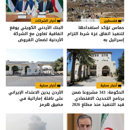
فلسطين
أخبار الشركات
حماس تؤكد استعدادها
البنك الأردني الكويتي يوقع
لتنفيذ اتفاق غزة شرط التزام
اتفاقية تعاون مع الشركة
إسرائيل به
الأردنية لضمان القروض
للانضمام إلى برنامج "الضمان
من أجل التوظيف"
أخبار محلية
أخبار محلية
الحكومة: 343 مشروعا ضمن
الأردن يدين الاعتداء الإيراني
برنامج التحديث الاقتصادي
على ناقلة إماراتية في
قيد التنفيذ منذ مطلع 2026
مضيق هرمز