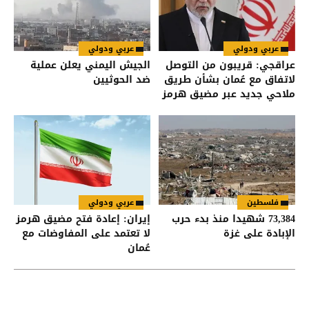
عربي ودولي
عربي ودولي
عراقجي: قريبون من التوصل
الجيش اليمني يعلن عملية
لاتفاق مع عُمان بشأن طريق
ضد الحوثيين
ملاحي جديد عبر مضيق هرمز
فلسطين
عربي ودولي
73,384 شهيدا منذ بدء حرب
إيران: إعادة فتح مضيق هرمز
الإبادة على غزة
لا تعتمد على المفاوضات مع
عُمان