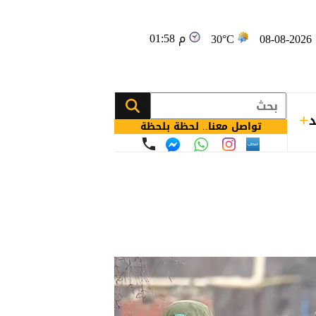
01:58 م
08
30°C
د
تواصل معنا.. لحظة بلحظة