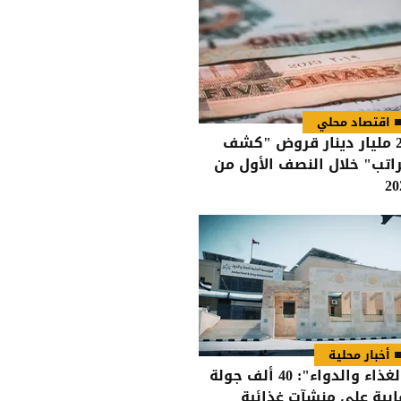
اقتصاد محلي
2.8 مليار دينار قروض "كشف
راتب" خلال النصف الأول من
20
أخبار محلية
"الغذاء والدواء": 40 ألف جولة
ابية على منشآت غذائية