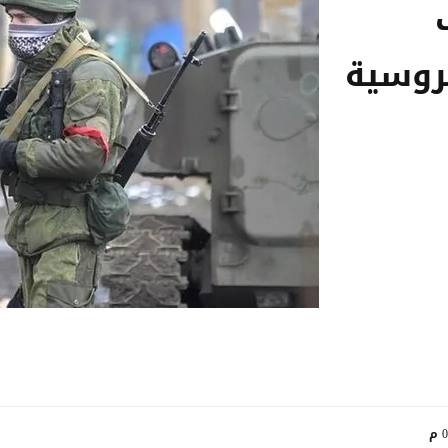
روسية
م