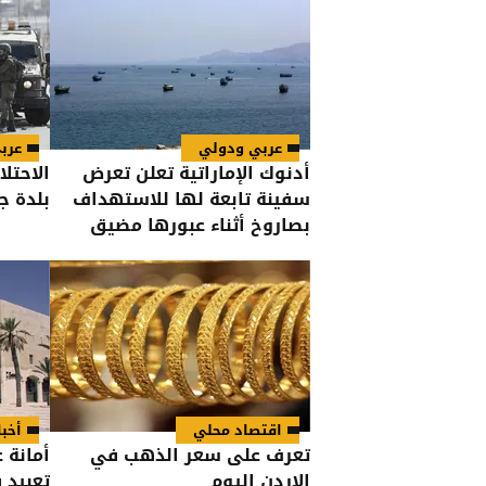
عربي ودولي
عرب
أدنوك الإماراتية تعلن تعرض
الاحتل
سفينة تابعة لها للاستهداف
بلدة ج
بصاروخ أثناء عبورها مضيق
هرمز
اقتصاد محلي
أخبا
تعرف على سعر الذهب في
أمانة ع
الاردن اليوم
تعبيد