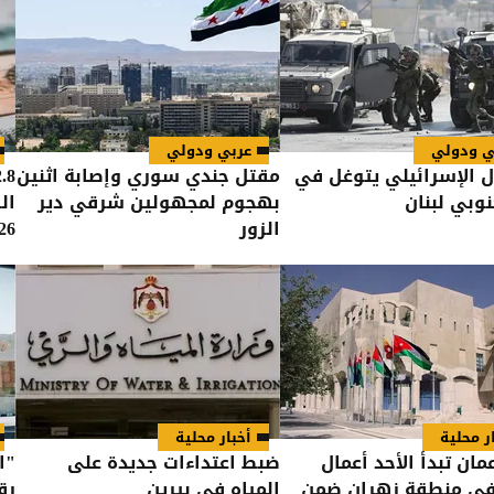
ي ودولي
عربي ودولي
ال الإسرائيلي يتوغل في
مقتل جندي سوري وإصابة اثنين
نوبي لبنان
بهجوم لمجهولين شرقي دير
ال
الزور
26
ر محلية
أخبار محلية
مان تبدأ الأحد أعمال
ضبط اعتداءات جديدة على
 في منطقة زهران ضمن
المياه في بيرين
رق