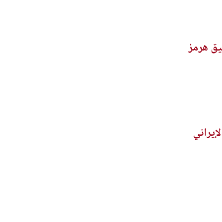
يق هرمز
إيراني