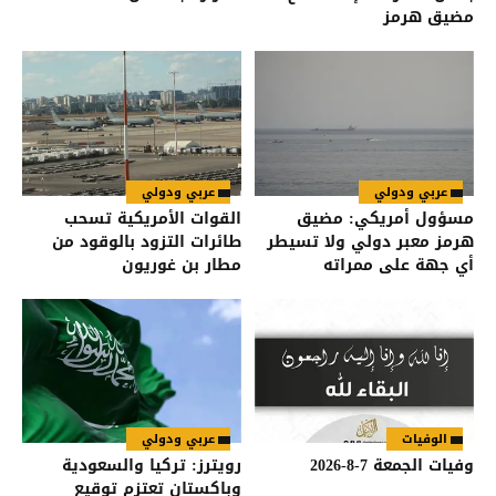
مضيق هرمز
عربي ودولي
عربي ودولي
مسؤول أمريكي: مضيق
القوات الأمريكية تسحب
هرمز معبر دولي ولا تسيطر
طائرات التزود بالوقود من
أي جهة على ممراته
مطار بن غوريون
الوفيات
عربي ودولي
وفيات الجمعة 7-8-2026
رويترز: تركيا والسعودية
وباكستان تعتزم توقيع