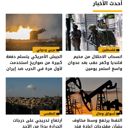
أحدث الأخبار
فلسطين
عربي ودولي
انسحاب الاحتلال من مخيم
الجيش الأمريكي يتسلم دفعة
قلنديا وكفر عقب بعد عدوان
كبيرة من صواريخ استخدمت
واسع استمر يومين
لأول مرة في الحرب ضد إيران
أسواق ومال
الطقس
النفط يرتفع وسط مخاوف
ارتفاع تدريجي على درجات
بشأن مقترحات إعادة فتح
الحرارة بدءًا من الأحد