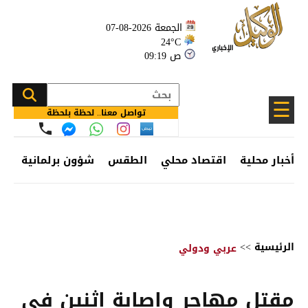
الجمعة 2026-08-07
24°C
09:19 ص
☰
تواصل معنا.. لحظة بلحظة
أخبار محلية
اقتصاد محلي
الطقس
شؤون برلمانية
وظ
الرئيسية
>>
عربي ودولي
مقتل مهاجر وإصابة اثنين في