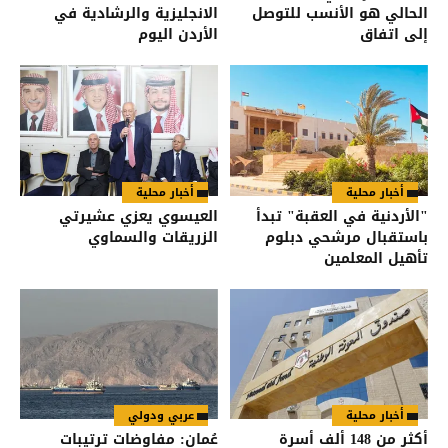
الحالي هو الأنسب للتوصل
الانجليزية والرشادية في
إلى اتفاق
الأردن اليوم
أخبار محلية
أخبار محلية
"الأردنية في العقبة" تبدأ
العيسوي يعزي عشيرتي
باستقبال مرشحي دبلوم
الزريقات والسماوي
تأهيل المعلمين
أخبار محلية
عربي ودولي
أكثر من 148 ألف أسرة
عُمان: مفاوضات ترتيبات