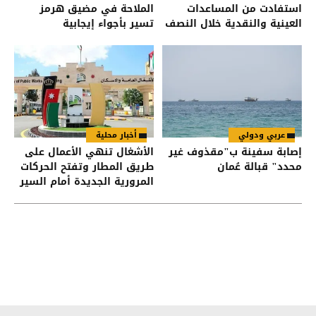
استفادت من المساعدات
الملاحة في مضيق هرمز
العينية والنقدية خلال النصف
تسير بأجواء إيجابية
الأول من العام
عربي ودولي
أخبار محلية
إصابة سفينة ب"مقذوف غير
الأشغال تنهي الأعمال على
محدد" قبالة عُمان
طريق المطار وتفتح الحركات
المرورية الجديدة أمام السير