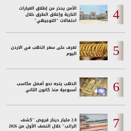
الأمن يحذر من إطلاق العيارات
النارية وإغلاق الطرق خلال
احتفالات "التوجيهي"
تعرف على سعر الذهب في الاردن
اليوم
الذهب يتجه نحو أفضل مكاسب
أسبوعية منذ كانون الثاني
2.8 مليار دينار قروض "كشف
الراتب" خلال النصف الأول من 2026