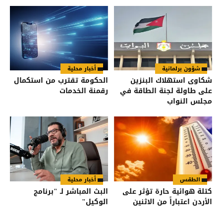
شؤون برلمانية
أخبار محلية
شكاوى استهلاك البنزين
الحكومة تقترب من استكمال
على طاولة لجنة الطاقة في
رقمنة الخدمات
مجلس النواب
الطقس
أخبار محلية
كتلة هوائية حارة تؤثر على
البث المباشر لـ "برنامج
الأردن اعتباراً من الاثنين
الوكيل"