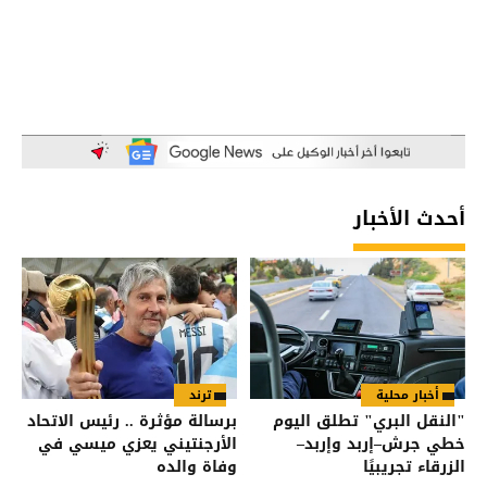
أحدث الأخبار
أخبار محلية
ترند
"النقل البري" تطلق اليوم
برسالة مؤثرة .. رئيس الاتحاد
خطي جرش–إربد وإربد–
الأرجنتيني يعزي ميسي في
الزرقاء تجريبيًا
وفاة والده