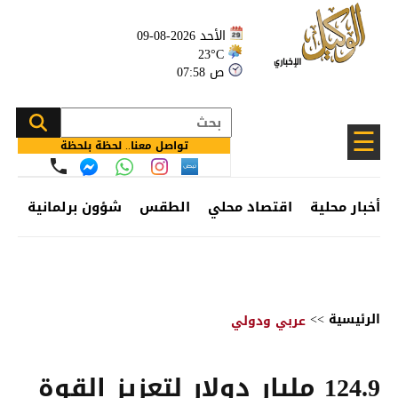
الأحد 2026-08-09
23°C
07:58 ص
☰
تواصل معنا.. لحظة بلحظة
أخبار محلية
اقتصاد محلي
الطقس
شؤون برلمانية
وظ
الرئيسية
>>
عربي ودولي
124.9 مليار دولار لتعزيز القوة