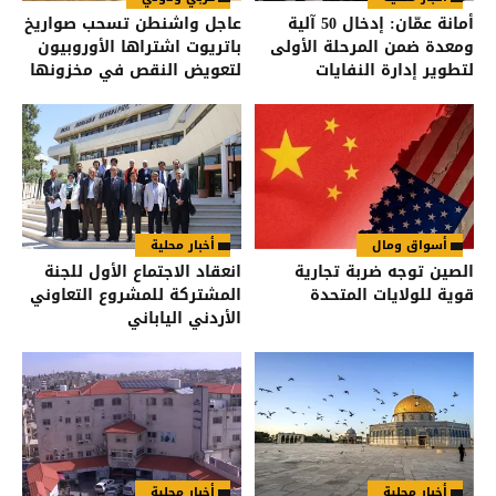
أمانة عمّان: إدخال 50 آلية
عاجل واشنطن تسحب صواريخ
ومعدة ضمن المرحلة الأولى
باتريوت اشتراها الأوروبيون
لتطوير إدارة النفايات
لتعويض النقص في مخزونها
أسواق ومال
أخبار محلية
الصين توجه ضربة تجارية
انعقاد الاجتماع الأول للجنة
قوية للولايات المتحدة
المشتركة للمشروع التعاوني
الأردني الياباني
أخبار محلية
أخبار محلية