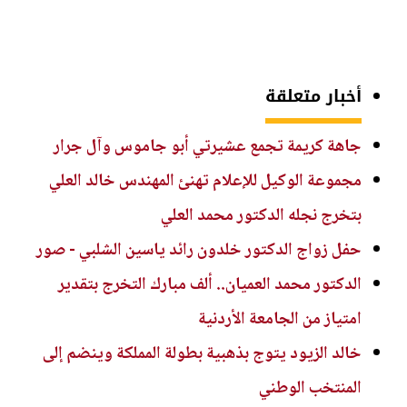
أخبار متعلقة
جاهة كريمة تجمع عشيرتي أبو جاموس وآل جرار
مجموعة الوكيل للإعلام تهنئ المهندس خالد العلي
بتخرج نجله الدكتور محمد العلي
حفل زواج الدكتور خلدون رائد ياسين الشلبي - صور
الدكتور محمد العميان.. ألف مبارك التخرج بتقدير
امتياز من الجامعة الأردنية
خالد الزيود يتوج بذهبية بطولة المملكة وينضم إلى
المنتخب الوطني