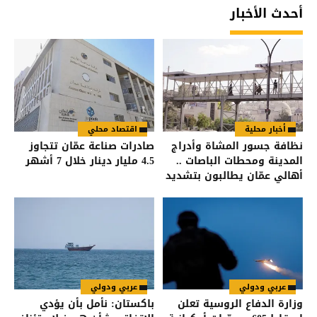
أحدث الأخبار
أخبار محلية
اقتصاد محلي
نظافة جسور المشاة وأدراج
صادرات صناعة عمّان تتجاوز
المدينة ومحطات الباصات ..
4.5 مليار دينار خلال 7 أشهر
أهالي عمّان يطالبون بتشديد
الرقابة على شركات النظافة
عربي ودولي
عربي ودولي
وزارة الدفاع الروسية تعلن
باكستان: نأمل بأن يؤدي