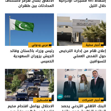
إسقاط 605 مسيّرات أوكرانية
الاتفاق بشأن هرمز لاستئناف
خلال الليل
المحادثات بين طهران
وواشنطن
أخبار محلية
عربي ودولي
إعلان هام من إدارة الترخيص
رئيس وزراء باكستان وقائد
حول الفحص العملي
الجيش يزوران السعودية
للسواقين
الخميس
أخبار الشركات
فلسطين
البنك الأهلي الأردني يحصد
الاحتلال يواصل اقتحام مخيم