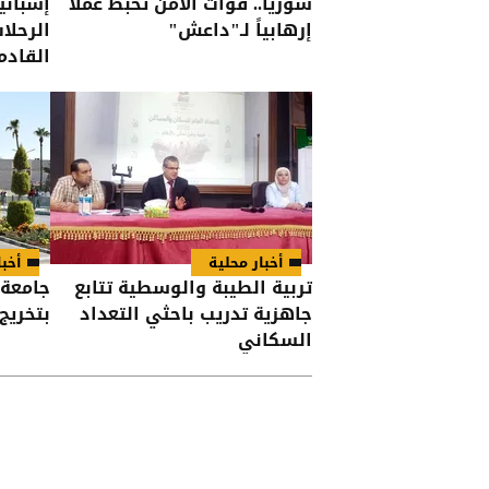
سوريا.. قوات الأمن تحبط عملا
إسباني
إرهابياً لـ"داعش"
الرحلا
القادم
أخبار محلية
أخبا
تربية الطيبة والوسطية تتابع
جامعة 
جاهزية تدريب باحثي التعداد
بتخريج الفوج
السكاني