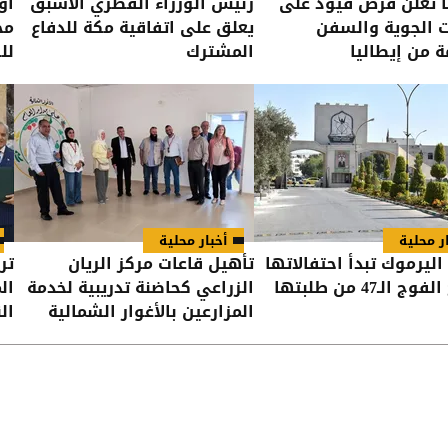
ا تعلن فرض قيود على
رئيس الوزراء القطري الأسبق
أو
ت الجوية والسفن
يعلق على اتفاقية مكة للدفاع
مح
ة من إيطاليا
المشترك
لل
ر محلية
أخبار محلية
اليرموك تبدأ احتفالاتها
تأهيل قاعات مركز الريان
تر
 الـ47 من طلبتها
الزراعي كحاضنة تدريبية لخدمة
ال
المزارعين بالأغوار الشمالية
الن