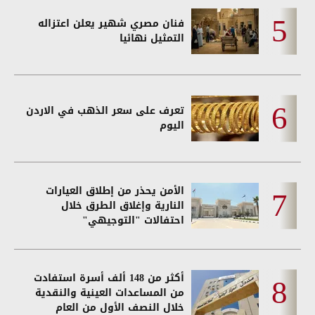
فنان مصري شهير يعلن اعتزاله
التمثيل نهائيا
تعرف على سعر الذهب في الاردن
اليوم
الأمن يحذر من إطلاق العيارات
النارية وإغلاق الطرق خلال
احتفالات "التوجيهي"
أكثر من 148 ألف أسرة استفادت
من المساعدات العينية والنقدية
خلال النصف الأول من العام