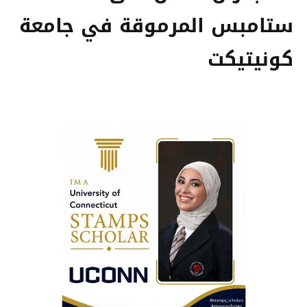
ستامبس المرموقة في جامعة
كونيتيكت