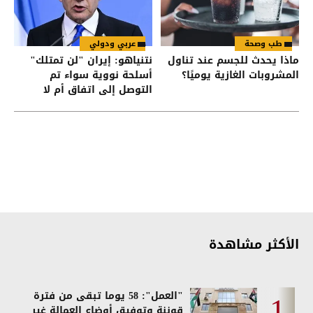
طب وصحة
عربي ودولي
ماذا يحدث للجسم عند تناول
نتنياهو: إيران "لن تمتلك"
المشروبات الغازية يوميًا؟
أسلحة نووية سواء تم
التوصل إلى اتفاق أم لا
الأكثر مشاهدة
"العمل": 58 يوما تبقى من فترة
قوننة وتوفيق أوضاع العمالة غير