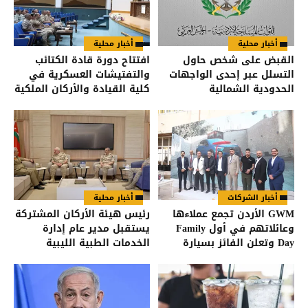
أخبار محلية
أخبار محلية
القبض على شخص حاول
افتتاح دورة قادة الكتائب
التسلل عبر إحدى الواجهات
والتفتيشات العسكرية في
الحدودية الشمالية
كلية القيادة والأركان الملكية
الأردنية
أخبار الشركات
أخبار محلية
GWM الأردن تجمع عملاءها
رئيس هيئة الأركان المشتركة
وعائلاتهم في أول Family
يستقبل مدير عام إدارة
Day وتعلن الفائز بسيارة
الخدمات الطبية الليبية
HAVAL Jolion