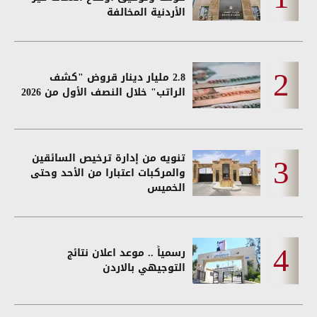
الأردنية المخالفة
2.8 مليار دينار قروض "كشف
الراتب" خلال النصف الأول من 2026
تنويه من إدارة ترخيص السائقين
والمركبات اعتبارا من الأحد وحتى
الخميس
رسمياً .. موعد اعلان نتائج
التوجيهي بالاردن