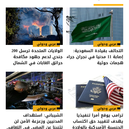
عربي ودولي
عربي ودولي
التحالف بقيادة السعودية:
الولايات المتحدة ترسل 200
إصابة 11 مدنيا في نجران جراء
جندي لدعم جهود مكافحة
هجمات حوثية
حرائق الغابات في الشمال
الغربي
عربي ودولي
عربي ودولي
ترامب يوقع أمرا تنفيذيا
الشيباني: استهداف
يهدف لتقييد حق اكتساب
المدنيين وزعزعة الأمن لن
الجنسية الأميركية بالولادة
تثنينا عن المضي في التعافي