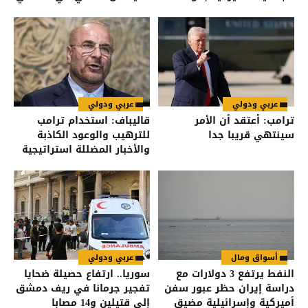
وبناء الدولة
عربي ودولي
عربي ودولي
ترامب: أعتقد أن الأمر
قاليباف: استخدام ترامب
سينتهي قريبا جدا
للترهيب والوعود الكاذبة
والأخبار المضللة استراتيجية
فاشلة
أسواق ومال
عربي ودولي
النفط يرتفع 3 دولارات مع
سوريا.. ارتفاع حصيلة ضحايا
دراسة إيران حظر عبور سفن
تفجير جرمانا في ريف دمشق
أميركية وإسرائيلية مضيق
إلى قتيلين و14 مصابا