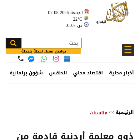
الجمعة 2026-08-07
22°C
01:07 ص
☰
تواصل معنا.. لحظة بلحظة
أخبار محلية
اقتصاد محلي
الطقس
شؤون برلمانية
وظ
الرئيسية
>>
مناسبات
ذوو معلمة أردنية قادمة من