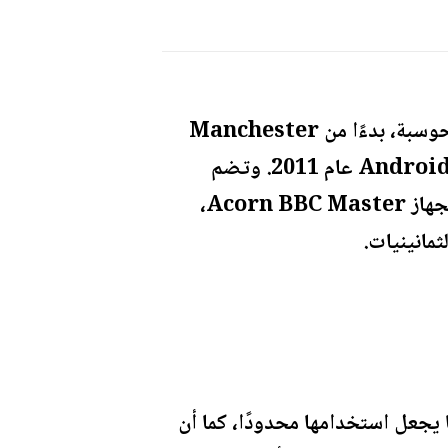
تغطي مكتبة متحف أنظمة التشغيل الافتراضي تقريبًا كامل تاريخ الحوسبة، بدءًا من Manchester
Baby عام 1948، وهو أول كمبيوتر ببرنامج مخزن، وصولًا إلى الإصدارات المبكرة من Android عام 2011. وتضم
المجموعة العديد من أنظمة التشغيل غير المعروفة مثل إصدارات DOS، ونظام MOS لجهاز Acorn BBC Master،
 يجعل استخدامها محدودًا، كما أن