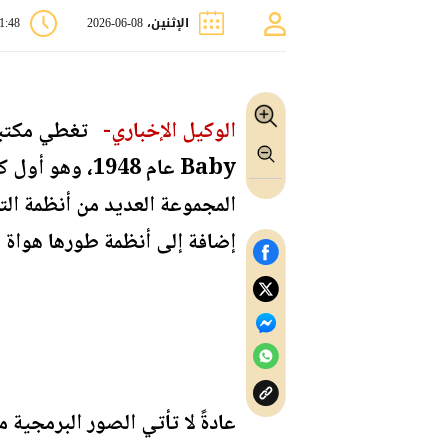
الإثنين، 08-06-2026
11:48 
الوكيل الإخباري-
إضافة إلى أنظمة طورها هواة مثل NitrOS-9 المخصص لأجهزة Tandy CoCo من ال
عادةً لا تأتي الصور البرمجية