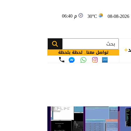
06:40 م
08
30°C
د
تواصل معنا.. لحظة بلحظة