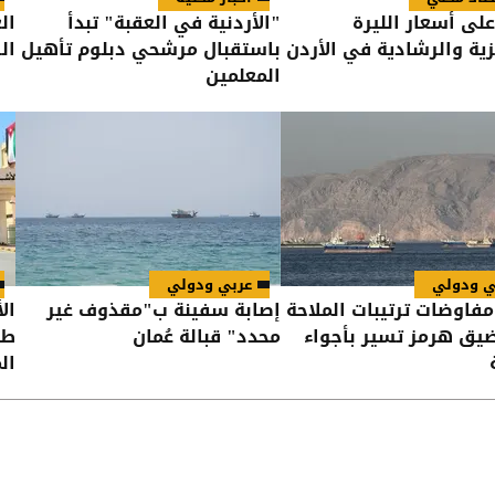
لى أسعار الليرة
"الأردنية في العقبة" تبدأ
ال
يزية والرشادية في الأردن
باستقبال مرشحي دبلوم تأهيل
ال
المعلمين
ي ودولي
عربي ودولي
 مفاوضات ترتيبات الملاحة
إصابة سفينة ب"مقذوف غير
ال
ق هرمز تسير بأجواء
محدد" قبالة عُمان
طر
ال