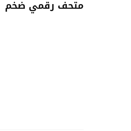
متحف رقمي ضخم