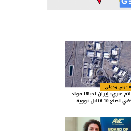
عربي ودولي
لام عبري: إيران لديها مواد
 لصنع 10 قنابل نووية