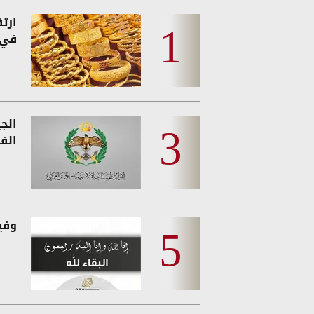
ارت
في 
الج
الفئ
وفيات