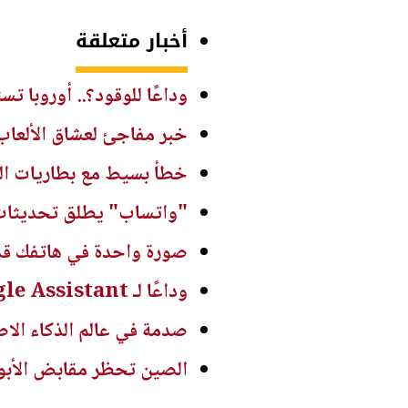
أخبار متعلقة
وداعًا للوقود؟.. أوروبا تستع
خبر مفاجئ لعشاق الألعاب.. Xbox 360 يصل إلى الحو
خطأ بسيط مع بطاريات الل
"واتساب" يطلق تحديثات ج
صورة واحدة في هاتفك قد 
وداعًا لـ Google Assistant.. غوغل تعلن رسميًا موعد إيقاف المساعد الذكي
صدمة في عالم الذكاء الاصطناعي.. نماذ
الصين تحظر مقابض الأبواب 