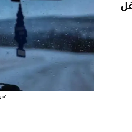
غل
تعبي