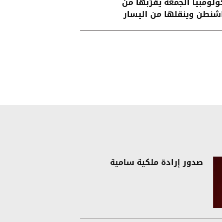
ولومبيا الجمعة يقرّبها من
شنطن وينقلها من اليسار
ى اليمين
صدور إرادة ملكية سامية