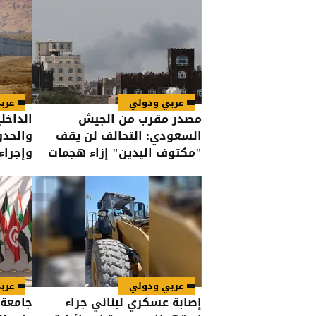
عربي ودولي
عرب
مصدر مقرب من الجيش
الداخلي
السعودي: التحالف لن يقف
والحدو
"مكتوف اليدين" إزاء هجمات
وإجراء
الحوثيين على القوات اليمنية
درجات 
عربي ودولي
عرب
إصابة عسكري لبناني جراء
جامعة 