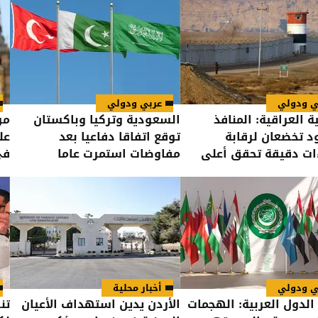
ي ودولي
عربي ودولي
ة العراقية: المنافذ
السعودية وتركيا وباكستان
مو
د تخضعان لرقابة
توقع اتفاقا دفاعيا بعد
عل
ات دقيقة تحقق أعلى
مفاوضات استمرت عاما
في
الأمن
ي ودولي
أخبار محلية
الدول العربية: الهجمات
الأردن يدين استهداف الأعيان
تن