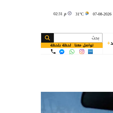
02:31 م
0
31°C
د
تواصل معنا.. لحظة بلحظة