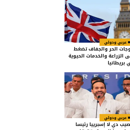
عربي ودولي
جات الحر والجفاف تضغط
ى الزراعة والخدمات الحيوية
 بريطانيا
عربي ودولي
صيب دي لا إسبرييا رئيسا