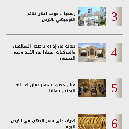
رسمياً .. موعد اعلان نتائج
التوجيهي بالاردن
تنويه من إدارة ترخيص السائقين
والمركبات اعتبارا من الأحد وحتى
الخميس
فنان مصري شهير يعلن اعتزاله
التمثيل نهائيا
تعرف على سعر الذهب في الاردن
اليوم