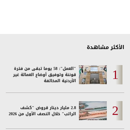
الأكثر مشاهدة
"العمل": 58 يوما تبقى من فترة
قوننة وتوفيق أوضاع العمالة غير
الأردنية المخالفة
2.8 مليار دينار قروض "كشف
الراتب" خلال النصف الأول من 2026