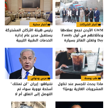
أخبار الشركات
أخبار محلية
GWM الأردن تجمع عملاءها
رئيس هيئة الأركان المشتركة
وعائلاتهم في أول Family
يستقبل مدير عام إدارة
Day وتعلن الفائز بسيارة
الخدمات الطبية الليبية
HAVAL Jolion
طب وصحة
عربي ودولي
ماذا يحدث للجسم عند تناول
نتنياهو: إيران "لن تمتلك"
المشروبات الغازية يوميًا؟
أسلحة نووية سواء تم
التوصل إلى اتفاق أم لا