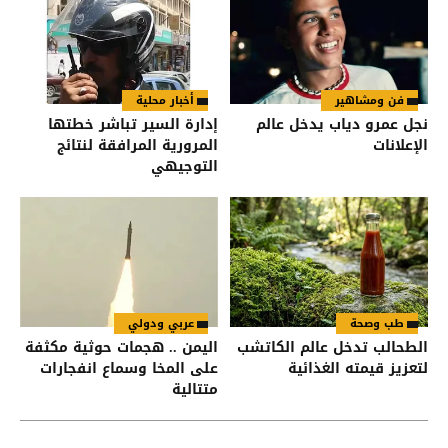
فن ومشاهير
أخبار محلية
نجل عمرو دياب يدخل عالم
إدارة السير تباشر خطتها
الإعلانات
المرورية المرافقة لنتائج
التوجيهي
طب وصحة
عربي ودولي
الطحالب تدخل عالم الكاتشب
اليمن .. هجمات حوثية مكثفة
لتعزيز قيمته الغذائية
على المخا وسماع انفجارات
متتالية