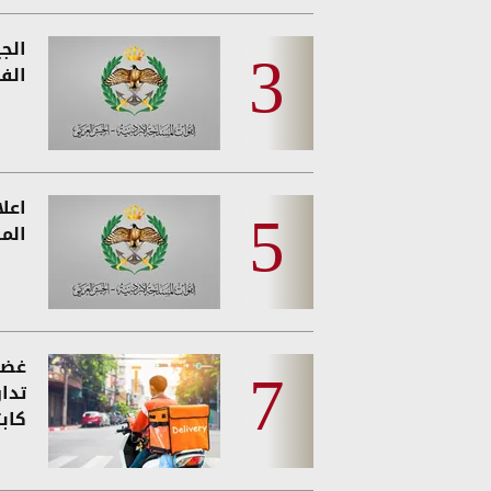
الج
الفئ
اعل
المس
غضب
تدا
كاب