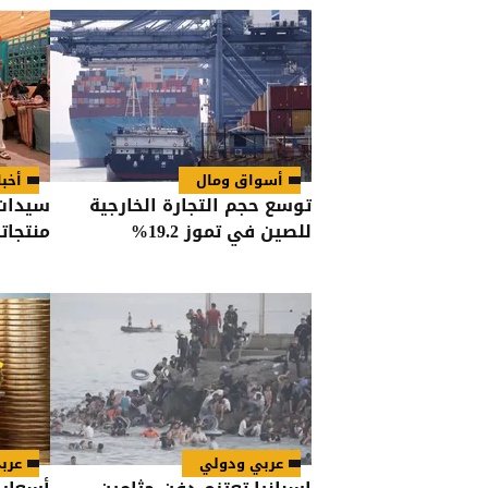
أسواق ومال
أخبا
توسع حجم التجارة الخارجية
سيدات 
للصين في تموز 19.2%
منتجا
عربي ودولي
عرب