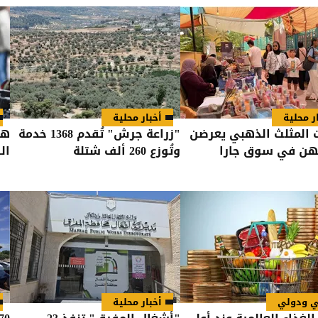
ر محلية
أخبار محلية
المثلث الذهبي يعرضن
"زراعة جرش" تُقدم 1368 خدمة
هل
تهن في سوق جارا
وتُوزع 260 ألف شتلة
ال
ي ودولي
أخبار محلية