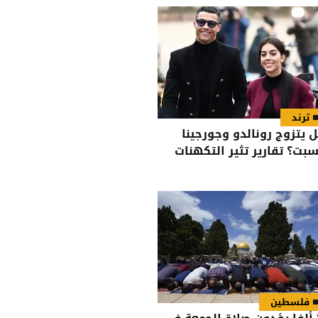
ترند
 يتزوج رونالدو وجورجينا
سبت؟ تقارير تثير التكهنات
فلسطين