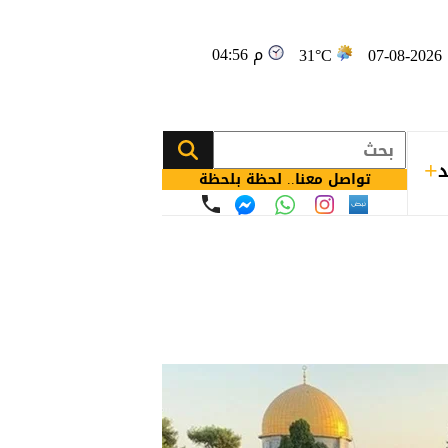
04:56 م
0
31°C
د
تواصل معنا.. لحظة بلحظة