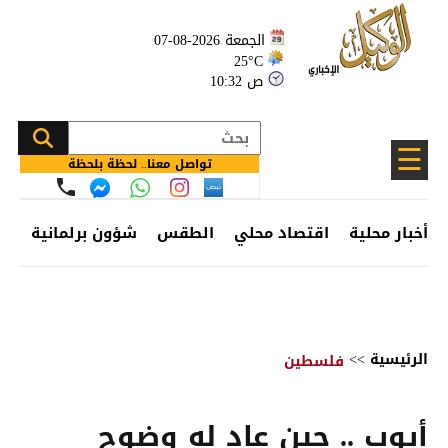
الجمعة 2026-08-07
25°C
10:32 ص
☰
تواصل معنا.. لحظة بلحظة
أخبار محلية
اقتصاد محلي
الطقس
شؤون برلمانية
وظ
الرئيسية
>>
فلسطين
أيوب .. حين عاد له وضوح