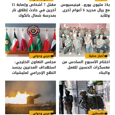
بـ24 مليون يورو.. فينيسيوس
مقتل 7 أشخاص وإصابة 15
مع ريال مدريد 6 أعوام أخرى
آخرين في حادث إطلاق نار
وللأبد
بمدرسة شمال بانكوك
أخبار محلية
عربي ودولي
اختتام الأسبوع السادس من
مجلس التعاون الخليجي:
معسكرات الحسين للعمل
استهداف المدنيين يجسد
والبناء
النهج الإجرامي لمليشيات
الحوثي
فلسطين
عربي ودولي