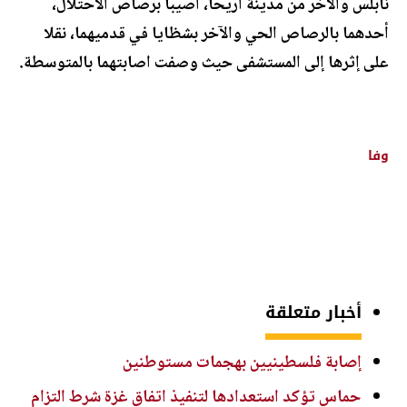
نابلس والآخر من مدينة أريحا، أصيبا برصاص الاحتلال،
أحدهما بالرصاص الحي والآخر بشظايا في قدميهما، نقلا
على إثرها إلى المستشفى حيث وصفت اصابتهما بالمتوسطة.
وفا
أخبار متعلقة
إصابة فلسطينيين بهجمات مستوطنين
حماس تؤكد استعدادها لتنفيذ اتفاق غزة شرط التزام