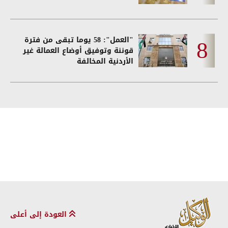
"العمل": 58 يوما تبقى من فترة
قوننة وتوفيق أوضاع العمالة غير
الأردنية المخالفة
العودة إلى أعلى