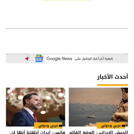
أحدث الأخبار
عربي ودولي
عربي ودولي
الجيش الإيراني: الوضع القائم
فانس: إيران أبلغتنا أنها لن