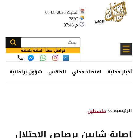
السبت 2026-08-08
28°C
07:46 م
☰
تواصل معنا.. لحظة بلحظة
أخبار محلية
اقتصاد محلي
الطقس
شؤون برلمانية
وظ
الرئيسية
>>
فلسطين
إصابة شابين برصاص الاحتلال