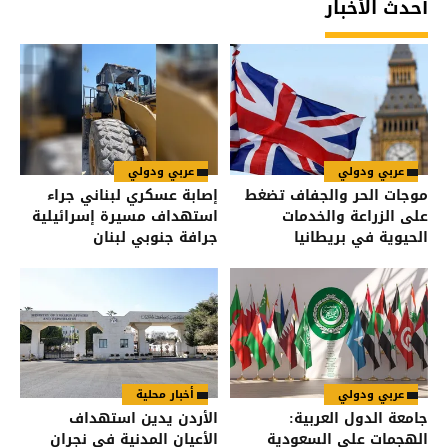
أحدث الأخبار
عربي ودولي
عربي ودولي
موجات الحر والجفاف تضغط
إصابة عسكري لبناني جراء
على الزراعة والخدمات
استهداف مسيرة إسرائيلية
الحيوية في بريطانيا
جرافة جنوبي لبنان
عربي ودولي
أخبار محلية
جامعة الدول العربية:
الأردن يدين استهداف
الهجمات على السعودية
الأعيان المدنية في نجران