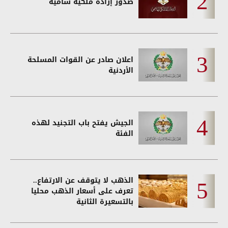
صدور إرادة ملكية سامية
اعلان صادر عن القوات المسلحة
الأردنية
الجيش يفتح باب التجنيد لهذه
الفئة
الذهب لا يتوقف عن الارتفاع..
تعرف على أسعار الذهب محليا
بالتسعيرة الثانية