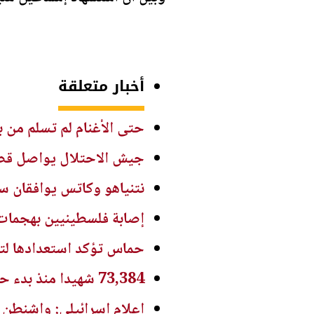
أخبار متعلقة
حتى الأغنام لم تسلم من 
جيش الاحتلال يواصل قصف
نتنياهو وكاتس يوافقان سر
إصابة فلسطينيين بهجما
حماس تؤكد استعدادها لتنف
73,384 شهيدا منذ بدء حرب الإبادة على غزة
إعلام إسرائيلي: واشنطن 