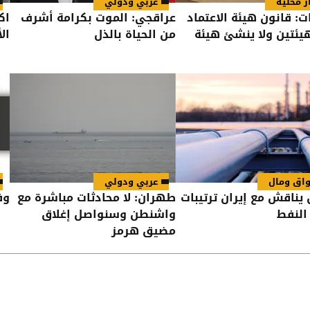
ر محلية
عربي ودولي
ت: قانون هيئة الاعتماد
عراقجي: الموت بكرامة أشرف
اك
يئتين ولا ينشئ هيئة
من الحياة بالذل
ال
اق ومال
عربي ودولي
 يناقش مع إيران ترتيبات
طهران: لا محادثات مباشرة مع
وفي
النفط
واشنطن وسنواصل إغلاق
مضيق هرمز