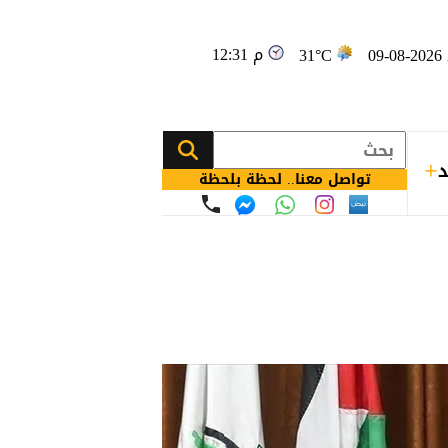
12:31 م
09
31°C
د
تواصل معنا.. لحظة بلحظة