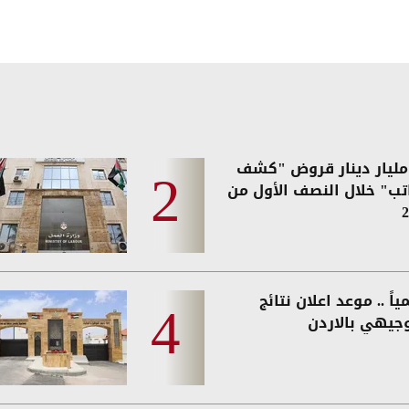
2. مليار دينار قروض "كشف
اتب" خلال النصف الأول من
2
اً .. موعد اعلان نتائج
وجيهي بالاردن