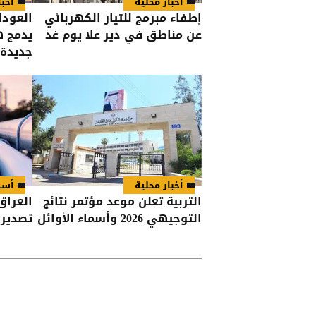
أخبار محلية
أخبا
إطفاء مبرمج للتيار الكهربائي
العودا
عن مناطق في دير علا يوم غد
يدمج ه
جديدة
أخبار محلية
أسو
التربية تعلن موعد مؤتمر نتائج
العراق
التوجيهي 2026 وأسماء الأوائل
تصدير 