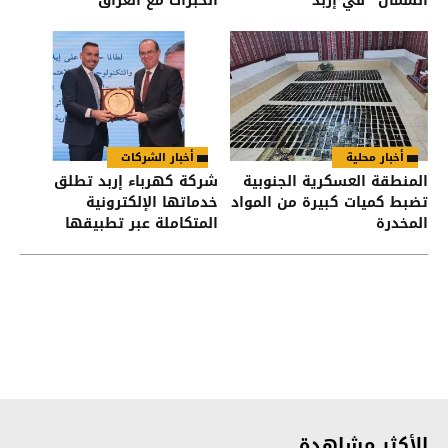
الشمال" في إربد
الخبرات مع العراق
أخبار محلية
أخبار الشركات
المنطقة العسكرية الجنوبية
شركة كهرباء إربد تطلق
تضبط كميات كبيرة من المواد
خدماتها الإلكترونية
المخدرة
المتكاملة عبر تطبيقها
الذكي وبالتكامل مع تطبيق
“سند”
الأكثر مشاهدة