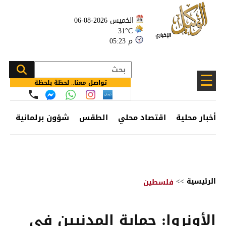
الخميس 2026-08-06
31°C
05:23 م
☰
تواصل معنا.. لحظة بلحظة
أخبار محلية
اقتصاد محلي
الطقس
شؤون برلمانية
وظ
الرئيسية
>>
فلسطين
الأونروا: حماية المدنيين في