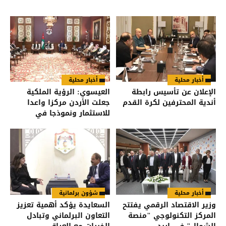
أخبار محلية
أخبار محلية
الإعلان عن تأسيس رابطة
العيسوي: الرؤية الملكية
أندية المحترفين لكرة القدم
جعلت الأردن مركزا واعدا
للاستثمار ونموذجا في
الاعتدال
أخبار محلية
شؤون برلمانية
وزير الاقتصاد الرقمي يفتتح
السعايدة يؤكد أهمية تعزيز
المركز التكنولوجي "منصة
التعاون البرلماني وتبادل