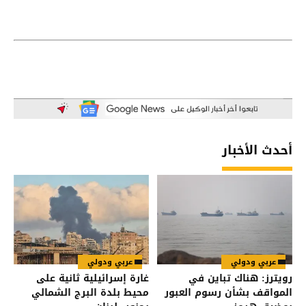
أحدث الأخبار
عربي ودولي
عربي ودولي
رويترز: هناك تباين في
غارة إسرائيلية ثانية على
المواقف بشأن رسوم العبور
محيط بلدة البرج الشمالي