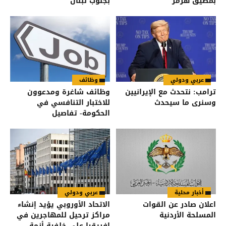
بمضيق هرمز
بجنوب لبنان
عربي ودولي
وظائف
ترامب: نتحدث مع الإيرانيين
وظائف شاغرة ومدعوون
وسنرى ما سيحدث
للاختبار التنافسي في
الحكومة- تفاصيل
أخبار محلية
عربي ودولي
اعلان صادر عن القوات
الاتحاد الأوروبي يؤيد إنشاء
المسلحة الأردنية
مراكز ترحيل للمهاجرين في
إفريقيا على خلفية أزمة