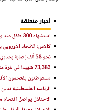
أخبار متعلقة
استشهاد 300 طفل منذ وقف إطلاق النار في غزة
كالاس: الاتحاد الأوروبي
نحو 58 ألف إصابة بجدري الماء في غزة منذ بداية العام
73,382 شهيدا في غزة منذ 7 أكتوبر
مستوطنون يقتحمون الأقص
الرئاسة الفلسطينية تدين 
الاحتلال يواصل اقتحام م
الاحتلال يعتقل 4 فلسطينيين من محافظة نابلس