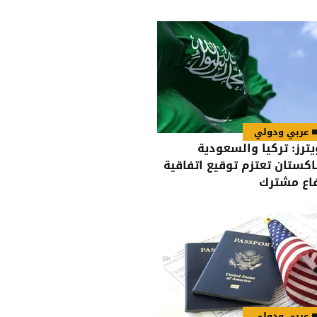
عربي ودولي
يترز: تركيا والسعودية
اكستان تعتزم توقيع اتفاقية
اع مشترك
عربي ودولي