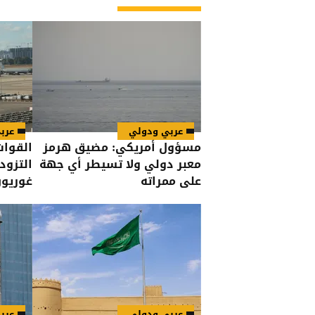
عربي ودولي
عرب
مسؤول أمريكي: مضيق هرمز
القوات
معبر دولي ولا تسيطر أي جهة
التزود
على ممراته
غوريو
عربي ودولي
عرب