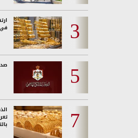
ارت
في 
صدو
الذه
تعر
بالت