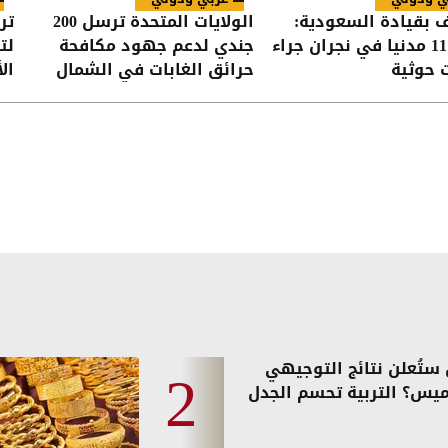
ف بقيادة السعودية:
الولايات المتحدة ترسل 200
تر
إصابة 11 مدنيا في نجران جراء
جندي لدعم جهود مكافحة
لت
 حوثية
حرائق الغابات في الشمال
ال
الغربي
ستُعلن نتائج التوجيهي
ميس؟ التربية تحسم الجدل