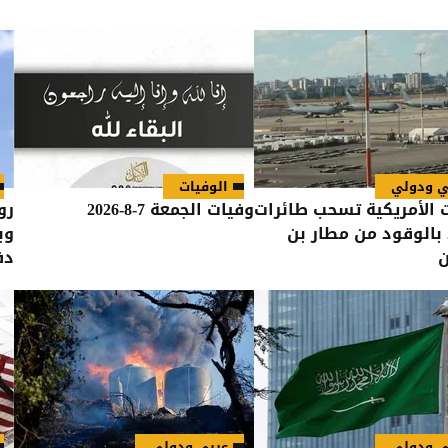
ي ودولي
الوفيات
 الأمريكية تسحب طائرات
وفيات الجمعة 7-8-2026
رو
 بالوقود من مطار بن
وب
ن
دف
ي ودولي
عربي ودولي