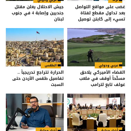
غضب على مواقع التواصل
جيش الاحتلال يعلن مقتل
بعد تداول مقطع لفتاة
جنديين وإصابة 4 في جنوب
تسيء إلى كابتن توصيل
لبنان
طعام
عربي ودولي
الطقس
القضاء الأميركي يلاحق
الحرارة تتراجع تدريجياً ..
مسلّحاً أوقف في ملعب
تفاصيل طقس الأردن حتى
غولف تابع لترامب
السبت
أخبار محلية
أخبار محلية