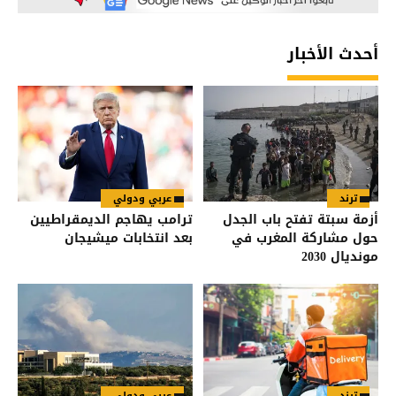
أحدث الأخبار
ترند
عربي ودولي
أزمة سبتة تفتح باب الجدل
ترامب يهاجم الديمقراطيين
حول مشاركة المغرب في
بعد انتخابات ميشيجان
مونديال 2030
ترند
عربي ودولي