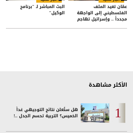
عمّان تعيد الملف
البث المباشر لـ "برنامج
الفلسطيني إلى الواجهة
الوكيل"
مجدداً .. وإسرائيل تهاجم
البيان العربي
الأكثر مشاهدة
هل ستُعلن نتائج التوجيهي غداً
الخميس؟ التربية تحسم الجدل ..!