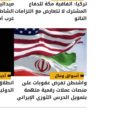
تركيا: اتفاقية مكة للدفاع
ميدالي
المشترك لا تتعارض مع التزامات
الشاطئ
الناتو
غرب آس
أسواق ومال
أخبا
واشنطن تفرض عقوبات على
انطلاق
منصات عملات رقمية متهمة
الدولي
بتمويل الحرس الثوري الإيراني