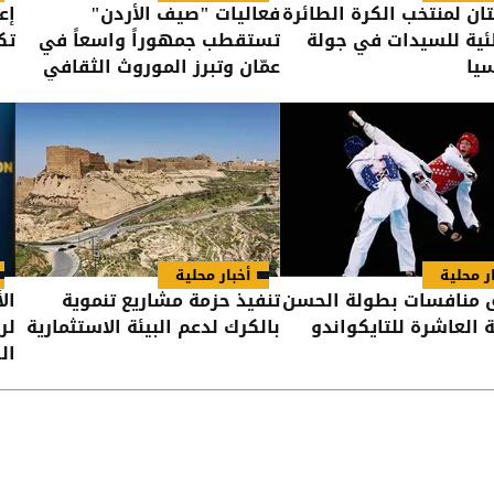
تان لمنتخب الكرة الطائرة
فعاليات "صيف الأردن"
إع
ية للسيدات في جولة
تستقطب جمهوراً واسعاً في
تكفي
يا
عمّان وتبرز الموروث الثقافي
ر محلية
أخبار محلية
 منافسات بطولة الحسن
تنفيذ حزمة مشاريع تنموية
ال
ة العاشرة للتايكواندو
بالكرك لدعم البيئة الاستثمارية
لر
ال