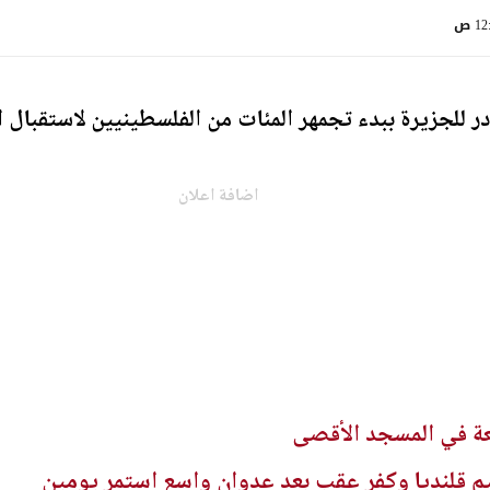
1 ص
للجزيرة ببدء تجمهر المئات من الفلسطينيين لاستقبال ال
اضافة اعلان
 قلنديا وكفر عقب بعد عدوان واسع استمر يومين