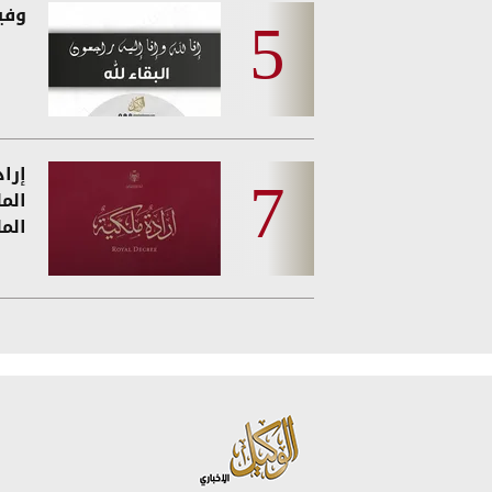
وفيات
إرا
الم
الم