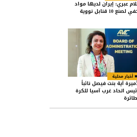
لام عبري: إيران لديها مواد
 لصنع 10 قنابل نووية
أخبار محلية
أميرة آية بنت فيصل نائباً
ئيس اتحاد غرب آسيا للكرة
طائرة