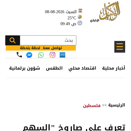
السبت 2026-08-08
25°C
09:49 ص
☰
تواصل معنا.. لحظة بلحظة
أخبار محلية
اقتصاد محلي
الطقس
شؤون برلمانية
وظ
الرئيسية
>>
فلسطين
تعرف على صاروخ "السهم