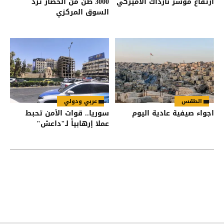
ارتفاع مؤشر نازداك الأميركي
3000 طن من الخضار ترد
السوق المركزي
الطقس
عربي ودولي
اجواء صيفية عادية اليوم
سوريا.. قوات الأمن تحبط
عملا إرهابياً لـ"داعش"