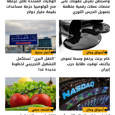
واشنطن تفرض عقوبات على
الولايات المتحدة تعلن عزمها
منصات عملات رقمية متهمة
منح كولومبيا حزمة مساعدات
بتمويل الحرس الثوري
بقيمة مليار دولار
الإيراني
أسواق ومال
أخبار محلية
خام برنت يرتفع وسط غموض
"النقل البري" تستكمل
يكتنف توقيت نهاية حرب
التشغيل التجريبي لخطوط
إيران
جديدة غدا
أسواق ومال
اقتصاد محلي