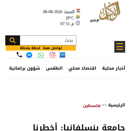
السبت 2026-08-08
28°C
07:51 م
☰
تواصل معنا.. لحظة بلحظة
أخبار محلية
اقتصاد محلي
الطقس
شؤون برلمانية
وظ
الرئيسية
>>
فلسطين
جامعة بنسلفانيا: أخطرنا