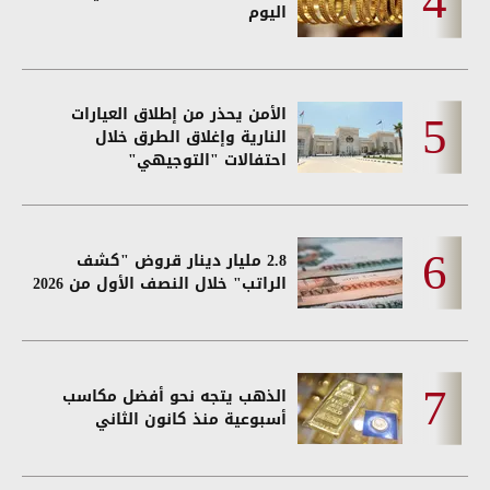
اليوم
الأمن يحذر من إطلاق العيارات
النارية وإغلاق الطرق خلال
احتفالات "التوجيهي"
2.8 مليار دينار قروض "كشف
الراتب" خلال النصف الأول من 2026
الذهب يتجه نحو أفضل مكاسب
أسبوعية منذ كانون الثاني