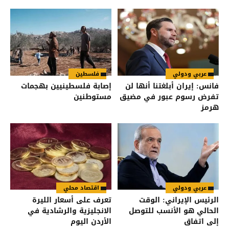
عربي ودولي
فلسطين
فانس: إيران أبلغتنا أنها لن
إصابة فلسطينيين بهجمات
تفرض رسوم عبور في مضيق
مستوطنين
هرمز
عربي ودولي
اقتصاد محلي
الرئيس الإيراني: الوقت
تعرف على أسعار الليرة
الحالي هو الأنسب للتوصل
الانجليزية والرشادية في
إلى اتفاق
الأردن اليوم