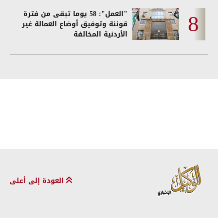
"العمل": 58 يوما تبقى من فترة
قوننة وتوفيق أوضاع العمالة غير
الأردنية المخالفة
العودة إلى أعلى