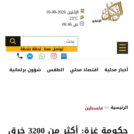
الإثنين 2026-08-10
23°C
06:46 ص
☰
تواصل معنا.. لحظة بلحظة
أخبار محلية
اقتصاد محلي
الطقس
شؤون برلمانية
وظ
الرئيسية
>>
فلسطين
حكومة غزة: أكثر من 3200 خرق