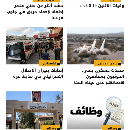
وفيات الاثنين 10-8-2026
حشد أكثر من مئتي عنصر
إطفاء لإخماد حريق في جنوب
فرنسا
عربي ودولي
فلسطين
متحدث عسكري يمني:
إصابات بنيران الاحتلال
الحوثيون يستأنفون
الإسرائيلي في مدينة غزة
هجماتهم على ميناء المخا
وظائف
وظائف