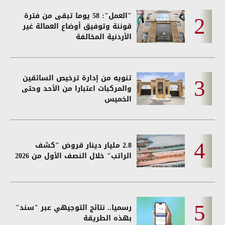
"العمل": 58 يوما تبقى من فترة
قوننة وتوفيق أوضاع العمالة غير
الأردنية المخالفة
تنويه من إدارة ترخيص السائقين
والمركبات اعتبارا من الأحد وحتى
الخميس
2.8 مليار دينار قروض "كشف
الراتب" خلال النصف الأول من 2026
رسميا.. نتائج التوجيهي عبر "سند"
بهذه الطريقة