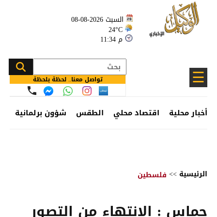
السبت 2026-08-08
24°C
11:34 م
☰
تواصل معنا.. لحظة بلحظة
أخبار محلية
اقتصاد محلي
الطقس
شؤون برلمانية
وظ
الرئيسية
>>
فلسطين
حماس : الانتهاء من التصور