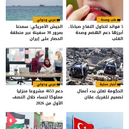
طب وصحة
عربي ودولي
5 فوائد لتناول التفاح صباحًا..
الجيش الأمريكي: سمحنا
أبرزها دعم الهضم وصحة
بمرور 30 سفينة عبر منطقة
القلب
الحصار على إيران
أخبار محلية
عربي ودولي
الحكومة تعلن بدء أعمال
دعم 4653 مشروعا منزليا
تصميم تلفريك عمّان
مملوكا لنساء خلال النصف
الأول من 2026