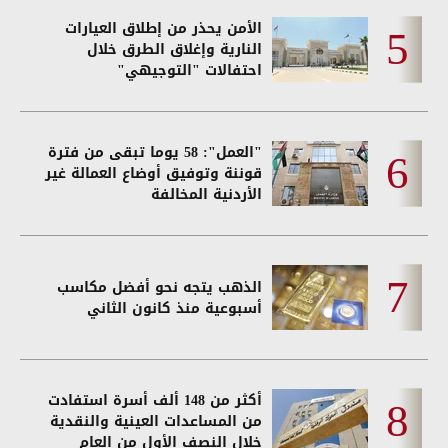
الأمن يحذر من إطلاق العيارات
النارية وإغلاق الطرق خلال
احتفالات "التوجيهي"
"العمل": 58 يوما تبقى من فترة
قوننة وتوفيق أوضاع العمالة غير
الأردنية المخالفة
الذهب يتجه نحو أفضل مكاسب
أسبوعية منذ كانون الثاني
أكثر من 148 ألف أسرة استفادت
من المساعدات العينية والنقدية
خلال النصف الأول من العام