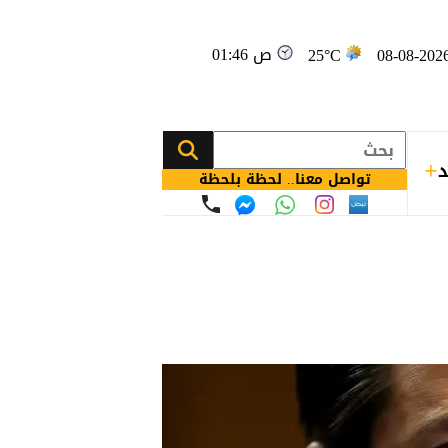
01:46 ص
25°C
د
تواصل معنا.. لحظة بلحظة