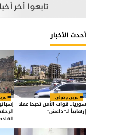
أحدث الأخبار
عربي ودولي
عرب
سوريا.. قوات الأمن تحبط عملا
إسباني
إرهابياً لـ"داعش"
الرحلا
القادم