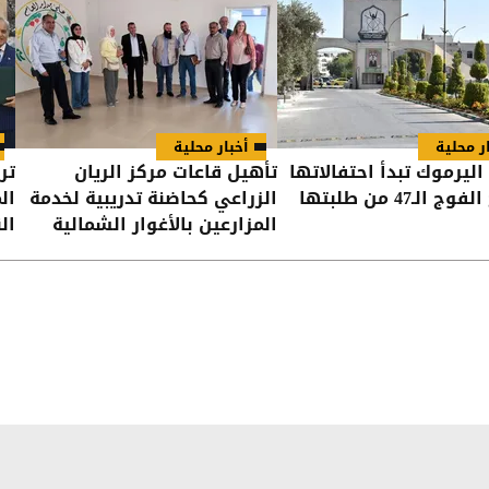
ر محلية
أخبار محلية
اليرموك تبدأ احتفالاتها
تأهيل قاعات مركز الريان
تر
 الـ47 من طلبتها
الزراعي كحاضنة تدريبية لخدمة
ال
المزارعين بالأغوار الشمالية
الن