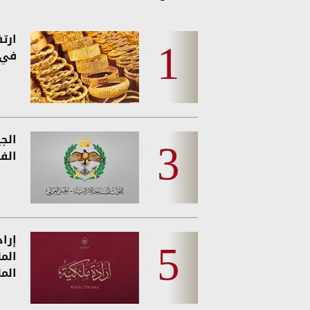
ارت
في 
الج
الفئ
إرا
الم
الم