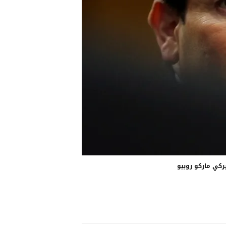
يركي ماركو روبيو