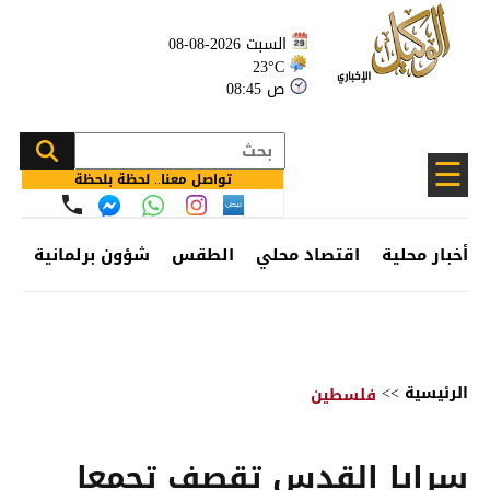
السبت 2026-08-08
23°C
08:45 ص
☰
تواصل معنا.. لحظة بلحظة
أخبار محلية
اقتصاد محلي
الطقس
شؤون برلمانية
وظ
الرئيسية
>>
فلسطين
سرايا القدس تقصف تجمعا