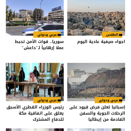
الطقس
عربي ودولي
اجواء صيفية عادية اليوم
سوريا.. قوات الأمن تحبط
عملا إرهابياً لـ"داعش"
عربي ودولي
عربي ودولي
إسبانيا تعلن فرض قيود على
رئيس الوزراء القطري الأسبق
الرحلات الجوية والسفن
يعلق على اتفاقية مكة
القادمة من إيطاليا
للدفاع المشترك