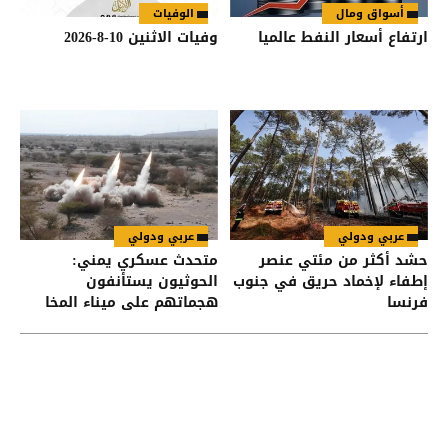
أسواق ومال
الوفيات
ارتفاع أسعار النفط عالميا
وفيات الاثنين 10-8-2026
عربي ودولي
عربي ودولي
حشد أكثر من مئتي عنصر
متحدث عسكري يمني:
إطفاء لإخماد حريق في جنوب
الحوثيون يستأنفون
فرنسا
هجماتهم على ميناء المخا