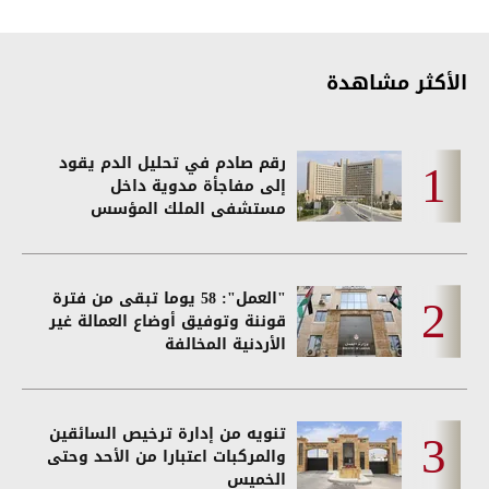
الأكثر مشاهدة
رقم صادم في تحليل الدم يقود
إلى مفاجأة مدوية داخل
مستشفى الملك المؤسس
"العمل": 58 يوما تبقى من فترة
قوننة وتوفيق أوضاع العمالة غير
الأردنية المخالفة
تنويه من إدارة ترخيص السائقين
والمركبات اعتبارا من الأحد وحتى
الخميس