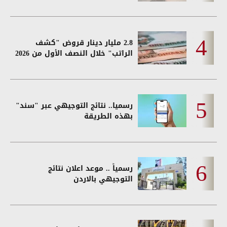
2.8 مليار دينار قروض "كشف
الراتب" خلال النصف الأول من 2026
رسميا.. نتائج التوجيهي عبر "سند"
بهذه الطريقة
رسمياً .. موعد اعلان نتائج
التوجيهي بالاردن