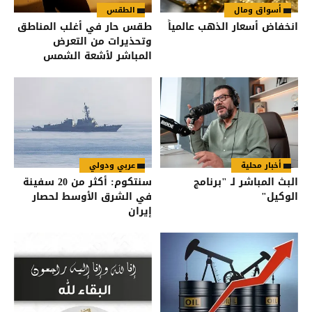
أسواق ومال
الطقس
انخفاض أسعار الذهب عالمياً
طقس حار في أغلب المناطق
وتحذيرات من التعرض
المباشر لأشعة الشمس
أخبار محلية
عربي ودولي
البث المباشر لـ "برنامج
سنتكوم: أكثر من 20 سفينة
الوكيل"
في الشرق الأوسط لحصار
إيران