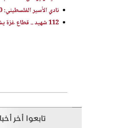
نادي الأسير الفلسطيني: 630 حالة اعتقال في الضفة الغربية خلال تموز الماضي
112 شهيد .. قطاع غزة يشهد أكبر جنازة في التاريخ الفلسطيني المعاصر