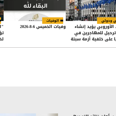
ي ودولي
الوفيات
 الأوروبي يؤيد إنشاء
وفيات الخميس 6-8-2026
"ا
ترحيل للمهاجرين في
تؤ
ا على خلفية أزمة سبتة
لض
في