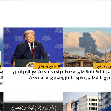
ي ودولي
عربي ودولي
سرائيلية ثانية على محيط
ترامب: نتحدث مع الإيرانيين
وظ
لبرج الشمالي بجنوب لبنان
وسنرى ما سيحدث
لل
تف