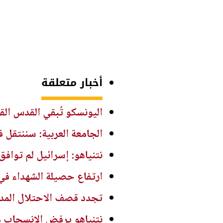
أخبار متعلقة
اليونسكو تُبقي القدس الق
الجامعة العربية: سننتقل 
نتنياهو: إسرائيل لم تواف
ارتفاع حصيلة الشهداء في قطاع غزة إلى 73,381 والإصاب
تجدد قصف الاحتلال المدف
نتنياهو يرفض الانسحاب م