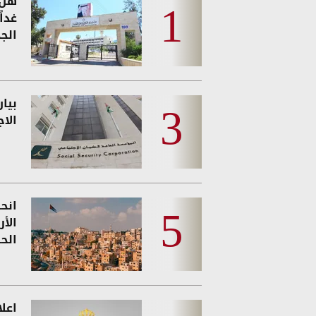
هل 
غدا
الجد
بيا
الا
انحس
الأ
الحر
اعل