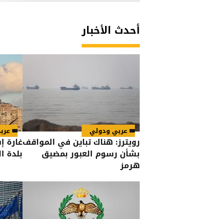
أحدث الأخبار
عربي ودولي
عرب
رويترز: هناك تباين في المواقف
غارة إ
بشأن رسوم العبور بمضيق
بلدة ا
هرمز