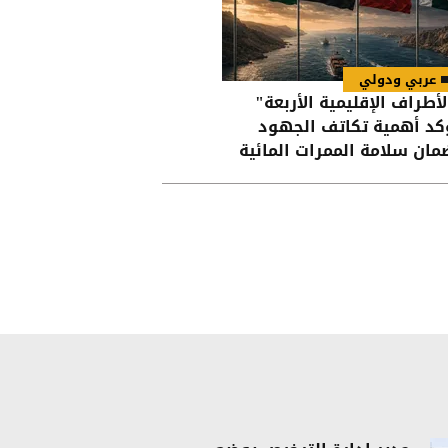
عربي ودولي
لأطراف الإقليمية الأربعة"
كد أهمية تكاتف الجهود
مان سلامة الممرات المائية
 هرمز وباب المندب