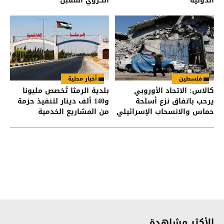
الدولية
الكروي المقبل
فلسطين
أخبار محلية
كالاس: الاتحاد الأوروبي
بلدية الرمثا تُخصص مليونا
يرحب باتفاق نزع أسلحة
و140 ألف دينار لتنفيذ حزمة
حماس والانسحاب الإسرائيلي
من المشاريع الخدمية
من غزة
والتنموية
الأكثر مشاهدة