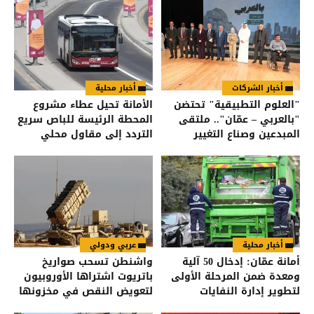
أخبار الشركات
أخبار محلية
"العلوم التطبيقية" تحتضن
الأمانة تحيل عطاء مشروع
"بالعربي – عمّان".. ملتقى
المحطة الرئيسة للباص سريع
المبدعين وصناع التغيير
التردد إلى مقاول محلي
أخبار محلية
عربي ودولي
أمانة عمّان: إدخال 50 آلية
واشنطن تسحب صواريخ
ومعدة ضمن المرحلة الأولى
باتريوت اشتراها الأوروبيون
لتطوير إدارة النفايات
لتعويض النقص في مخزونها