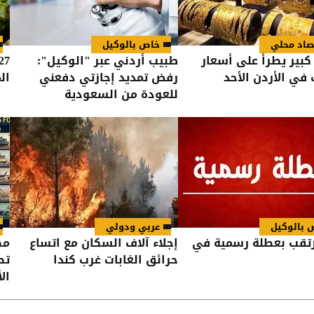
صاد محلي
خاص بالوكيل
 كبير يطرأ على أسعار
طبيب أردني عبر "الوكيل":
في الأردن الأحد
رفض تمديد إجازتي دفعني
ال
للعودة من السعودية
 بالوكيل
عربي ودولي
رتقب بعطلة رسمية في
إجلاء آلاف السكان مع اتساع
مص
حرائق الغابات غرب كندا
تص
ال