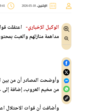
الإثنين، 18-05-2026
09:41 
الوكيل الإخباري-
اعتقلت قوات 
مداهمة منازلهم والعبث بمحتوي
من مخيم العروب، إضافة إلى غازي فوزي أبو عياش (65 عامًا) من بل
وأضافت أن قوات الاحتلال اعت