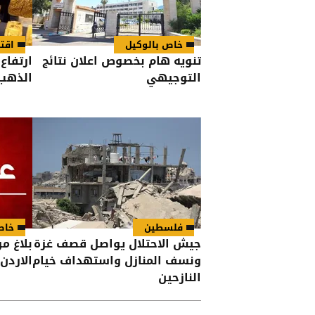
خاص بالوكيل
اقت
تنويه هام بخصوص اعلان نتائج
ارتفاع
التوجيهي
الذهب 
فلسطين
خاص
جيش الاحتلال يواصل قصف غزة
بلاغ م
ونسف المنازل واستهداف خيام
الاردن
النازحين