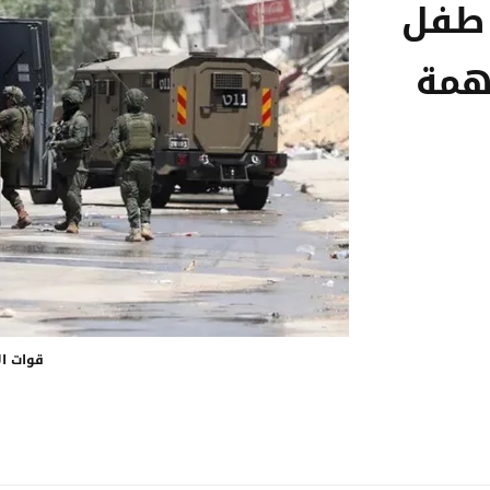
 طفل
همة
قوات ال