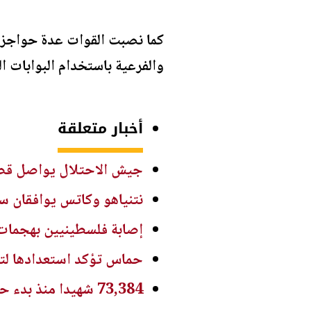
كما نصبت القوات عدة حواجز ع
والفرعية باستخدام البوابات ال
أخبار متعلقة
جيش الاحتلال يواصل قصف
نتنياهو وكاتس يوافقان سر
إصابة فلسطينيين بهجما
حماس تؤكد استعدادها لتنف
73,384 شهيدا منذ بدء حرب الإبادة على غزة