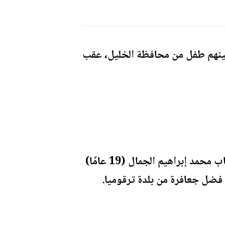
 بينهم طفل من محافظة الخليل، عقب
وأوضحت المصادر أن من بين المعتقلين الطفل وسيم عبد القادر العيسة (16 عامًا) والشاب محمد إبراهيم الجمال (19 عامًا)