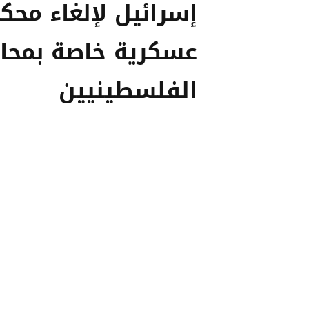
إسرائيل لإلغاء محك
عسكرية خاصة بمحا
الفلسطينيين