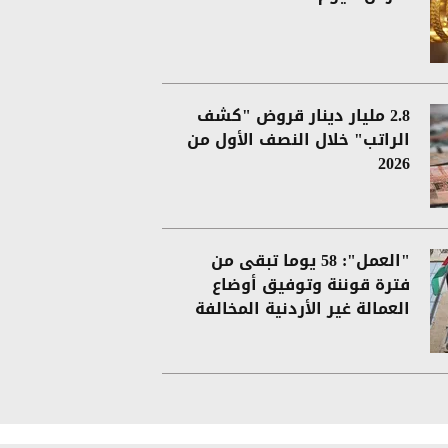
2.8 مليار دينار قروض "كشف
الراتب" خلال النصف الأول من
2026
"العمل": 58 يوما تبقى من
فترة قوننة وتوفيق أوضاع
العمالة غير الأردنية المخالفة