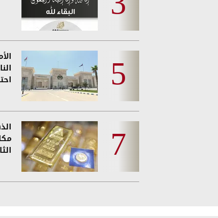
الأ
النا
احت
الذ
مكا
الثا