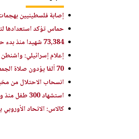
إصابة فلسطينيين بهجما
حماس تؤكد استعدادها لتنف
73,384 شهيدا منذ بدء حرب الإبادة على غزة
إعلام إسرائيلي: واشنطن 
70 ألفا يؤدون صلاة الجمعة في المسجد الأقصى
انسحاب الاحتلال من مخيم
استشهاد 300 طفل منذ وقف إطلاق النار في غزة
كالاس: الاتحاد الأوروبي