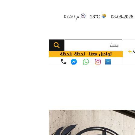
07:50 م
08
28°C
د
تواصل معنا.. لحظة بلحظة