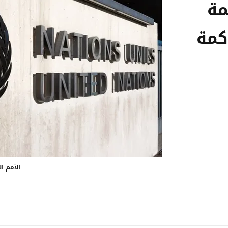
مة
كمة
الأمم ا