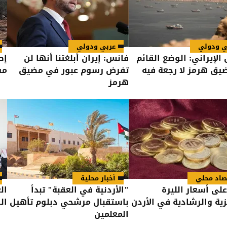
ي ودولي
عربي ودولي
الإيراني: الوضع القائم
فانس: إيران أبلغتنا أنها لن
إص
ق هرمز لا رجعة فيه
تفرض رسوم عبور في مضيق
مس
هرمز
صاد محلي
أخبار محلية
لى أسعار الليرة
"الأردنية في العقبة" تبدأ
ال
يزية والرشادية في الأردن
باستقبال مرشحي دبلوم تأهيل
ال
المعلمين