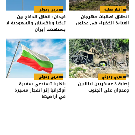
أخبار محلية
عربي ودولي
انطلاق فعاليات مهرجان
فيدان: اتفاق الدفاع بين
العباءة الخضراء في عجلون
تركيا وباكستان والسعودية لا
يستهدف إيران
عربي ودولي
عربي ودولي
إصابة 3 عسكريين لبنانيين
بلغاريا تستدعي سفيرة
وعدوان على الجنوب
أوكرانيا إثر انفجار مسيرة
في أراضيها