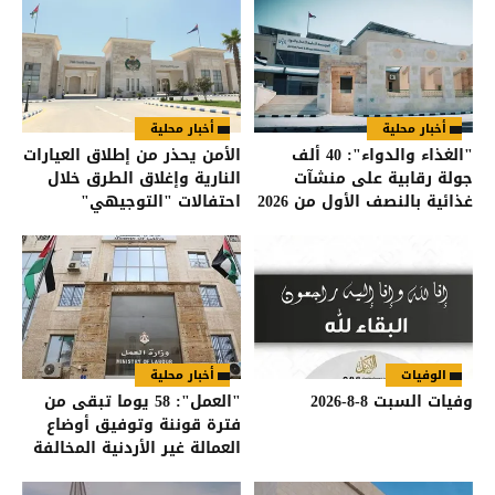
أخبار محلية
أخبار محلية
"الغذاء والدواء": 40 ألف
الأمن يحذر من إطلاق العيارات
جولة رقابية على منشآت
النارية وإغلاق الطرق خلال
غذائية بالنصف الأول من 2026
احتفالات "التوجيهي"
الوفيات
أخبار محلية
وفيات السبت 8-8-2026
"العمل": 58 يوما تبقى من
فترة قوننة وتوفيق أوضاع
العمالة غير الأردنية المخالفة