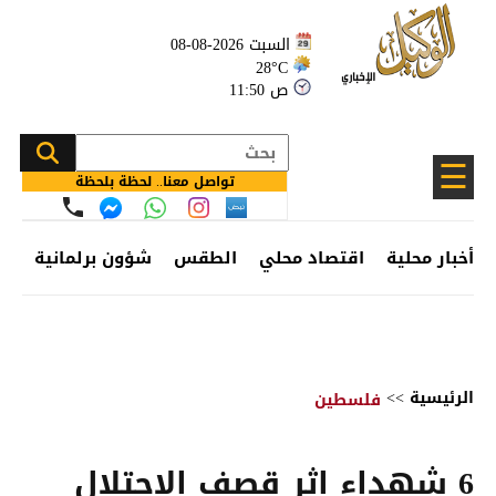
السبت 2026-08-08
28°C
11:50 ص
☰
تواصل معنا.. لحظة بلحظة
أخبار محلية
اقتصاد محلي
الطقس
شؤون برلمانية
وظ
الرئيسية
>>
فلسطين
6 شهداء إثر قصف الاحتلال