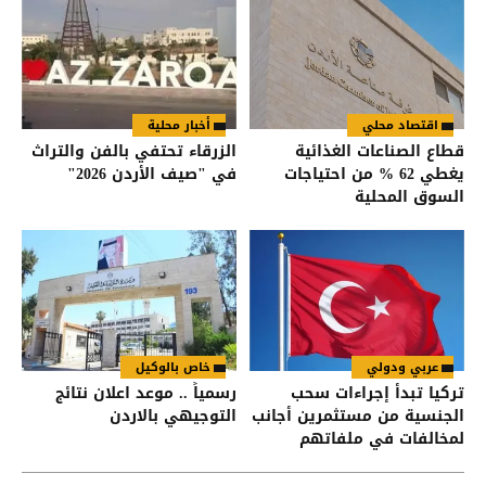
اقتصاد محلي
أخبار محلية
قطاع الصناعات الغذائية
الزرقاء تحتفي بالفن والتراث
يغطي 62 % من احتياجات
في "صيف الأردن 2026"
السوق المحلية
عربي ودولي
خاص بالوكيل
تركيا تبدأ إجراءات سحب
رسمياً .. موعد اعلان نتائج
الجنسية من مستثمرين أجانب
التوجيهي بالاردن
لمخالفات في ملفاتهم