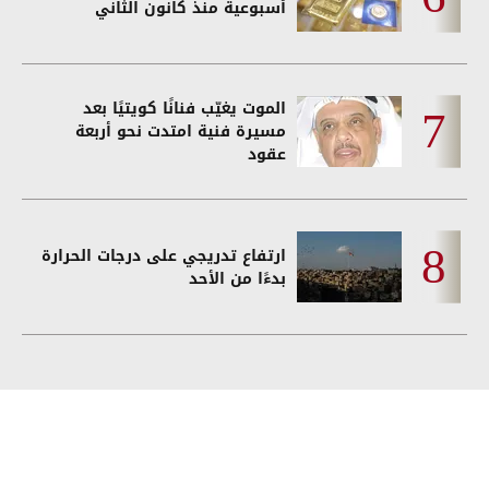
أسبوعية منذ كانون الثاني
الموت يغيّب فنانًا كويتيًا بعد
مسيرة فنية امتدت نحو أربعة
عقود
ارتفاع تدريجي على درجات الحرارة
بدءًا من الأحد