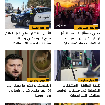
أخبار الشركات
أخبار محلية
جيني يسهّل تجربة التنقّل
الأمن: انتشار أمني قبل إعلان
لزوار مهرجان جرش عبر
نتائج التوجيهي وخطة
إطلاقه لخدمة "مهرجان
مشددة لضبط الاحتفالات
جرش"
أخبار محلية
عربي ودولي
هيئة الطاقة: المشتقات
زيلينسكي: نشر ما يصل إلى
النفطية في محطات الوقود
50 ألف جندي كوري شمالي
مطابقة للمواصفات
في روسيا
والمقاييس