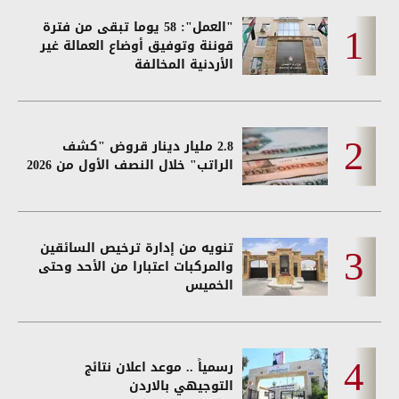
"العمل": 58 يوما تبقى من فترة
قوننة وتوفيق أوضاع العمالة غير
الأردنية المخالفة
2.8 مليار دينار قروض "كشف
الراتب" خلال النصف الأول من 2026
تنويه من إدارة ترخيص السائقين
والمركبات اعتبارا من الأحد وحتى
الخميس
رسمياً .. موعد اعلان نتائج
التوجيهي بالاردن