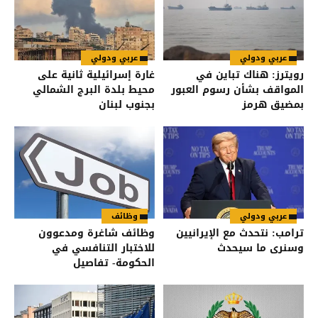
عربي ودولي
عربي ودولي
رويترز: هناك تباين في
غارة إسرائيلية ثانية على
المواقف بشأن رسوم العبور
محيط بلدة البرج الشمالي
بمضيق هرمز
بجنوب لبنان
عربي ودولي
وظائف
ترامب: نتحدث مع الإيرانيين
وظائف شاغرة ومدعوون
وسنرى ما سيحدث
للاختبار التنافسي في
الحكومة- تفاصيل