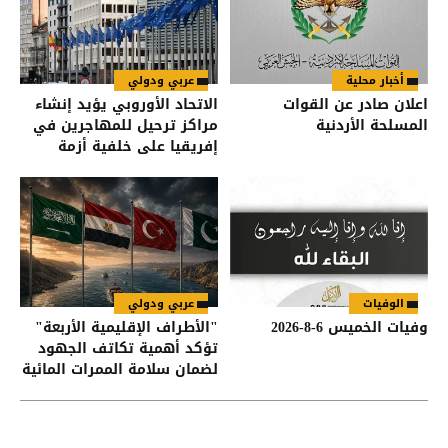
أخبار محلية
عربي ودولي
اعلان صادر عن القوات
الاتحاد الأوروبي يؤيد إنشاء
المسلحة الأردنية
مراكز ترحيل للمهاجرين في
إفريقيا على خلفية أزمة
سبتة
الوفيات
عربي ودولي
وفيات الخميس 6-8-2026
"الأطراف الإقليمية الأربعة"
تؤكد أهمية تكاتف الجهود
لضمان سلامة الممرات المائية
في هرمز وباب المندب