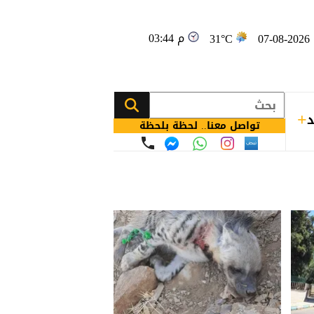
03:44 م
0
31°C
د
تواصل معنا.. لحظة بلحظة