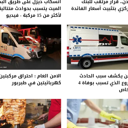
دن.. قرار مرتقب للبنك
انسكاب ديزل على طريق البح
كزي بتثبيت أسعار الفائدة
الميت يتسبب بحوادث متتالية
لأكثر من 15 مركبة - فيديو
من يكشف سبب الحادث
الامن العام : احتراق مركبتين
المروع الذي تسبب بوفاة 4
كهربائيتين في طبربور
اص