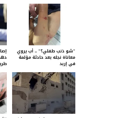
"شو ذنب طفلي؟" .. أب يروي
إصاب
معاناة نجله بعد حادثة مؤلمة
دهس
في إربد
طريق