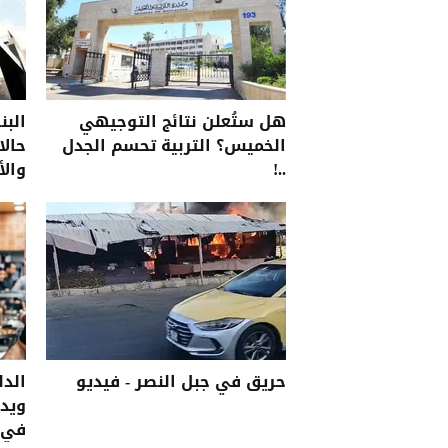
هل ستُعلن نتائج التوجيهي
البن
الخميس؟ التربية تحسم الجدل
حالا
..!
والأ
بدائ
حريق في جبل النصر - فيديو
الدل
ويدع
في 