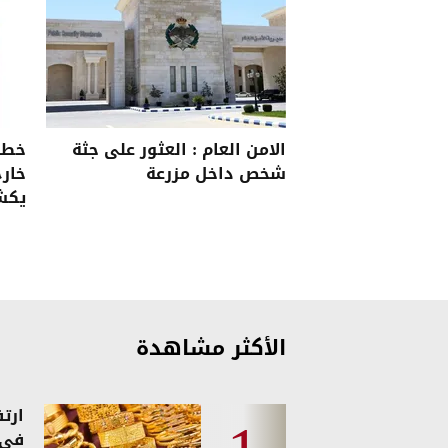
الامن العام : العثور على جثة
خطأ
شخص داخل مزرعة
خارج
يكش
الأكثر مشاهدة
ارت
في 