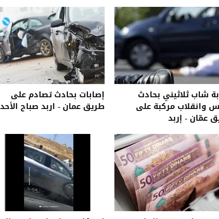
ة شاب ثلاثيني بحادث
إصابات بحادث تصادم على
 وانقلاب مركبة على
طريق عمان - اربد صباح الأحد
 عمّان - إربد