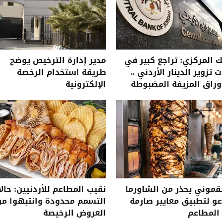
ك المركزي: تراجع كبير في
مدير إدارة الترخيص يوضح
ت تزوير الدينار الأردني ..
طريقة استخدام الرخصة
وراق المزيفة المضبوطة
الإلكترونية
ية
قموني يحذر من الشاورما
نقيب المطاعم للأردنيين: حال
و لتطبيق معايير صارمة
التسمم محدودة وانتبهوا م
المطاعم
العروض الرخيصة