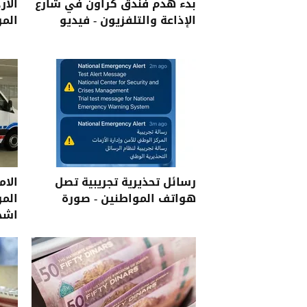
بدء هدم فندق كراون في شارع
الأر
الإذاعة والتلفزيون - فيديو
المر
رسائل تحذيرية تجريبية تصل
الا
هواتف المواطنين - صورة
اشخ