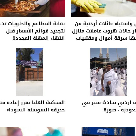
واستياء عائلات أردنية من
نقابة المطاعم والحلويات تدع
ر حالات هروب عاملات منازل
لتجديد قوائم الأسعار قبل
ها سرقة أموال ومقتنيات
انتهاء المهلة المحددة
ية
ة اردني بحادث سير في
المحكمة العليا تقرر إعادة فت
عودية - صورة
حديقة السوسنة السوداء