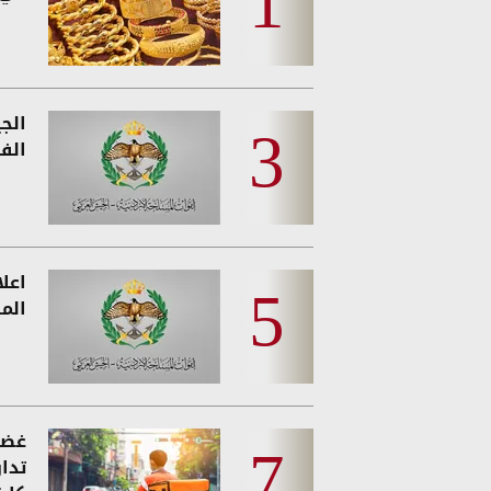
الج
الفئ
اعل
المس
غضب
تدا