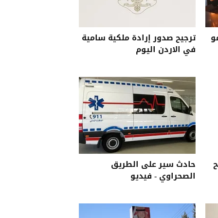
و
ترجيح صدور إرادة ملكية سامية
في الاردن اليوم
ح
حادث سير على الطريق
الصحراوي - فيديو