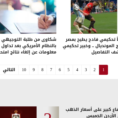
 تحكيمي فادح يطيح بمصر
شكاوى من طلبة التوجيهي
 المونديال .. وخبير تحكيمي
بالنظام الأمريكي بعد تداول
ف التفاصيل
معلومات عن إلغاء نتائج امتح
AP Pre- Calculus
1
2
3
4
5
6
7
8
9
10
التالي
فاع كبير على أسعار الذهب
الأردن الخميس