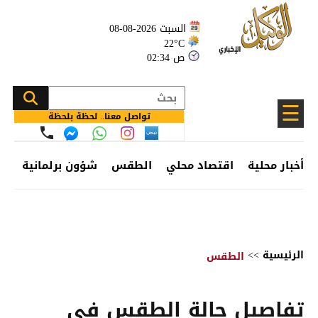
السبت 2026-08-08
22°C
02:34 ص
☰
تواصل معنا.. لحظة بلحظة
أخبار محلية
اقتصاد محلي
الطقس
شؤون برلمانية
وظ
الرئيسية
>>
الطقس
تفاصيل حالة الطقس في