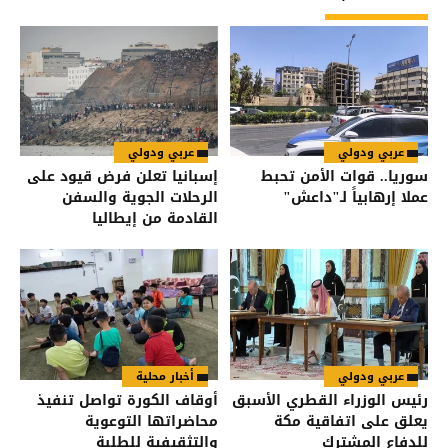
عربي ودولي
عربي ودولي
سوريا.. قوات الأمن تحبط
إسبانيا تعلن فرض قيود على
عملا إرهابياً لـ"داعش"
الرحلات الجوية والسفن
القادمة من إيطاليا
عربي ودولي
أخبار محلية
رئيس الوزراء القطري الأسبق
أوقاف الكورة تواصل تنفيذ
يعلق على اتفاقية مكة
محاضراتها التوعوية
للدفاع المشترك
والتثقيفية للطلبة