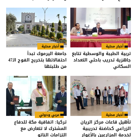
أخبار محلية
أخبار محلية
تربية الطيبة والوسطية تتابع
جامعة اليرموك تبدأ
جاهزية تدريب باحثي التعداد
احتفالاتها بتخريج الفوج الـ47
السكاني
من طلبتها
أخبار محلية
عربي ودولي
تأهيل قاعات مركز الريان
تركيا: اتفاقية مكة للدفاع
الزراعي كحاضنة تدريبية
المشترك لا تتعارض مع
لخدمة المزارعين بالأغوار
التزامات الناتو