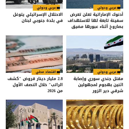
عربي ودولي
عربي ودولي
أدنوك الإماراتية تعلن تعرض
الاحتلال الإسرائيلي يتوغل
سفينة تابعة لها للاستهداف
في بلدة جنوبي لبنان
بصاروخ أثناء عبورها مضيق
هرمز
عربي ودولي
اقتصاد محلي
مقتل جندي سوري وإصابة
2.8 مليار دينار قروض "كشف
اثنين بهجوم لمجهولين
الراتب" خلال النصف الأول
شرقي دير الزور
من 2026