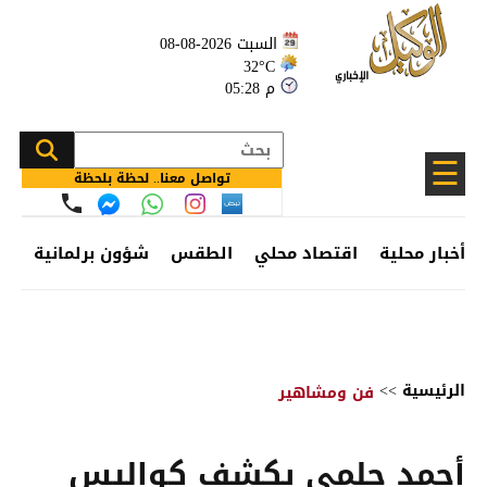
السبت 2026-08-08
32°C
05:28 م
☰
تواصل معنا.. لحظة بلحظة
أخبار محلية
اقتصاد محلي
الطقس
شؤون برلمانية
وظ
الرئيسية
>>
فن ومشاهير
أحمد حلمي يكشف كواليس