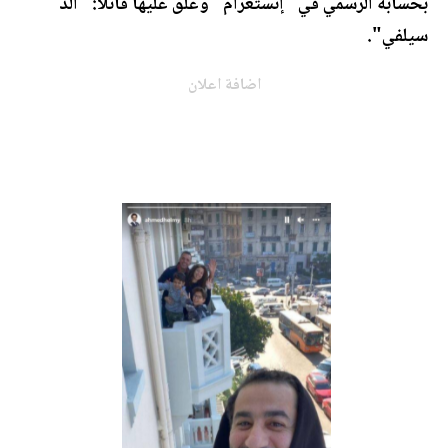
بحسابه الرسمي في "إنستغرام" وعلّق عليها قائلاً: "ألذ
سيلفي".
اضافة اعلان