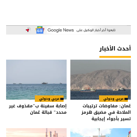
أحدث الأخبار
عربي ودولي
عربي ودولي
عُمان: مفاوضات ترتيبات
إصابة سفينة ب"مقذوف غير
الملاحة في مضيق هرمز
محدد" قبالة عُمان
تسير بأجواء إيجابية