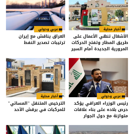
أخبار محلية
عربي ودولي
الأشغال تنهي الأعمال على
العراق يناقش مع إيران
طريق المطار وتفتح الحركات
ترتيبات تصدير النفط
المرورية الجديدة أمام السير
عربي ودولي
أخبار محلية
رئيس الوزراء العراقي يؤكد
الترخيص المتنقل "المسائي"
حرص بلاده على بناء علاقات
للمركبات في برقش الأحد
متوازنة مع دول الجوار